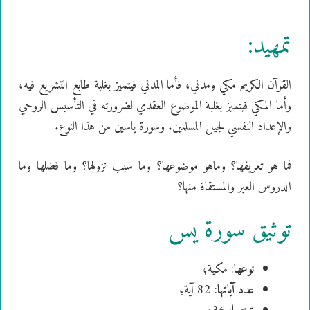
تمهيد:
القرآن الكريم مكي ومدني، فأما المدني فيتميز بغلبة طابع التشريع فيه،
وأما المكي فيتميز بغلبة الموضوع العقدي لضرورته في التأسيس الروحي
والإعداد النفسي لجيل المسلمين. وسورة ياسين من هذا النوع.
فما هو تعريفها؟ وماهو موضوعها؟ وما سبب نزولها؟ وما فضلها وما
الدروس العبر والمستقاة منها؟
توثيق سورة يس
نوعها
: مكية؛
عدد آياتها
: 82 آية؛