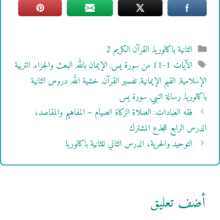
التصنيفات
الثانية باكالوريا
,
القرآن الكريم 2
الوسوم
الآيات 1-11 من سورة يس
,
الإيمان بالله
,
البعث والجزاء
,
التربية
الإسلامية
,
القيم الإيمانية
,
تفسير القرآن
,
خشية الله
,
دروس الثانية
باكالوريا
,
رسالة النبي
,
سورة يس
فقه العبادات: الصلاة الزكاة الصيام – المفاهيم والمقاصد،
الدرس الرابع للجذع المشترك
التوحيد والحرية، الدرس الثاني للثانية باكالوريا
أضف تعليق