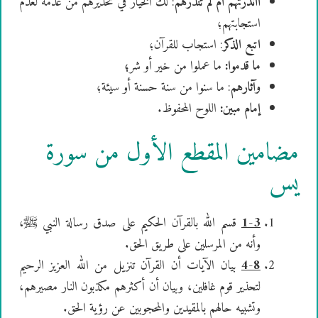
أأنذرتهم أم لم تنذرهم
: لك الخيار في تحذيرهم من عدمه لعدم
استجابتهم؛
اتبع الذكر
: استجاب للقرآن؛
ما قدموا:
ما عملوا من خير أو شر
؛
وآثارهم
: ما سنوا من سنة حسنة أو سيئة؛
إمام مبين:
اللوح المحفوظ.
مضامين المقطع الأول من سورة
يس
1-3
قسم الله بالقرآن الحكيم على صدق رسالة النبي ﷺ،
وأنه من المرسلين على طريق الحق.
4-8
بيان الآيات أن القرآن تنزيل من الله العزيز الرحيم
لتحذير قوم غافلين، وبيان أن أكثرهم مكذبون النار مصيرهم،
وتشبيه حالهم بالمقيدين والمحجوبين عن رؤية الحق.