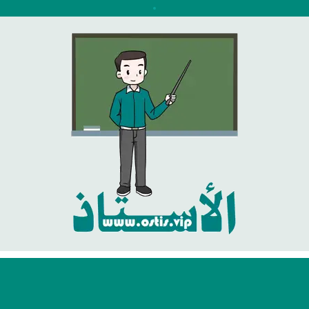
نتقل
لى
لمحتوى