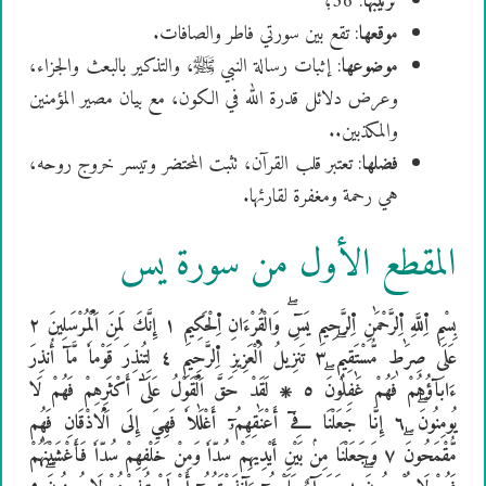
ترتيبها
: 36؛
موقعها
: تقع بين سورتي فاطر والصافات.
موضوعها
: إثبات رسالة النبي ﷺ، والتذكير بالبعث والجزاء،
وعرض دلائل قدرة الله في الكون، مع بيان مصير المؤمنين
والمكذبين..
فضلها
: تعتبر قلب القرآن، تثبت المحتضر وتيسر خروج روحه،
هي رحمة ومغفرة لقارئها.
المقطع الأول من سورة يس
بِسْمِ اِ۬للَّهِ اِ۬لرَّحْمَٰنِ اِ۬لرَّحِيمِ يَسِٓۖ وَالْقُرْءَانِ اِ۬لْحَكِيمِ ١ إِنَّكَ لَمِنَ اَ۬لْمُرْسَلِينَ ٢
عَلَىٰ صِرَٰطٖ مُّسْتَقِيمٖۖ ٣ تَنزِيلُ اُ۬لْعَزِيزِ اِ۬لرَّحِيمِ ٤ لِتُنذِرَ قَوْماٗ مَّآ أُنذِرَ
ءَابَآؤُهُمْ فَهُمْ غَٰفِلُونَۖ ٥ ۞ لَقَدْ حَقَّ اَ۬لْقَوْلُ عَلَىٰٓ أَكْثَرِهِمْ فَهُمْ لَا
يُومِنُونَۖ ٦ إِنَّا جَعَلْنَا فِےٓ أَعْنَٰقِهِمُۥٓ أَغْلَٰلاٗ فَهِيَ إِلَى اَ۬لَاذْقَانِ فَهُم
مُّقْمَحُونَۖ ٧ وَجَعَلْنَا مِنۢ بَيْنِ أَيْدِيهِمْ سُدّاٗ وَمِنْ خَلْفِهِمْ سُدّاٗ فَأَغْشَيْنَٰهُمْ