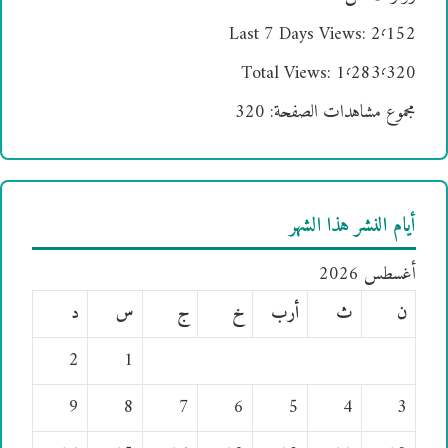
Last 7 Days Views:
2٬152
Total Views:
1٬283٬320
مجموع مشاهدات الصفحة:
320
أيام النشر هذا الشهر
أغسطس 2026
ن
ث
أرب
خ
ج
س
د
2
1
9
8
7
6
5
4
3