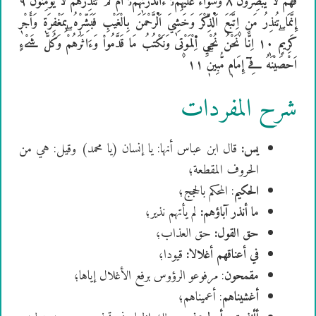
فَهُمْ لَا يُبْصِرُونَۖ ٨ وَسَوَآءٌ عَلَيْهِمُۥٓ ءَآنذَرْتَهُمُۥٓ أَمْ لَمْ تُنذِرْهُمْ لَا يُومِنُونَۖ ٩
إِنَّمَا تُنذِرُ مَنِ اِ۪تَّبَعَ اَ۬لذِّكْرَ وَخَشِيَ اَ۬لرَّحْمَٰنَ بِالْغَيْبِ فَبَشِّرْهُ بِمَغْفِرَةٖ وَأَجْرٖ
كَرِيمٍۖ ١٠ اِنَّا نَحْنُ نُحْيِ اِ۬لْمَوْت۪ىٰ وَنَكْتُبُ مَا قَدَّمُواْ وَءَاثَٰرَهُمْۖ وَكُلَّ شَےْءٍ
اَحْصَيْنَٰهُ فِےٓ إِمَامٖ مُّبِينٖۖ ١١
شرح المفردات
يس:
قال ابن عباس أنها: يا إنسان (يا محمد) وقيل: هي من
الحروف المقطعة؛
الحكيم
: المحكم بالحجج؛
ما أنذر آباؤهم:
لم يأتهم نذير؛
حق القول:
حق العذاب؛
في أعناقهم أغلالا:
قيودا؛
مقمحون
: مرفوعو الرؤوس برفع الأغلال إياها؛
أغشيناهم
: أعميناهم؛