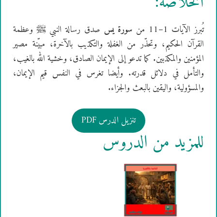
الخلاصة:
تُبرز الآيات 1–11 من
سورة يس
صدق رسالة النبي ﷺ وعظمة
القرآن الحكيم، وتحذّر من الغفلة والتكذيب بالآخرة، مبيّنة مصير
المؤمنين والمكذبين. كما تدعو إلى الإيمان الصادق، وخشية الله بالغيب،
والتأمل في دلائل قدرته. وأيضا تغرس في النفس قيم الإيمان،
والمسؤولية، واليقين بالبعث والجزاء.
تنزيل الدرس PDF
للمزيد من الدروس