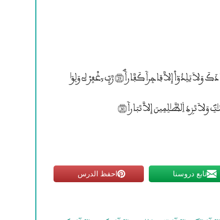
عَلَــي ۰لاَرْضِ مِنَ ۰لْكۭـٰفِـرۣيــنَ دَيَّاراٗؐ (28) اِنَّكَ إِن تَذَرْهُمْ يُضِلُّواْ عِبَادَكَ وَلاَ يَلِدُوٓاْ إِلاَّ فَاجِراً كَفَّاراًؐ (29) رَّبِّ ‘غْفِرْ لِى وَلِوَ؛
ِينَ إِلاَّ تَبَاراً (30)
تابع دروسنا
احفظ الدرس