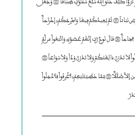
لَكُمْ لاَ تَرْجُونَ لِلهِ وَقَاراً (13) وَقَدْ خَلَقَكُمُ; أَطْوَاراٗؐ (14) ® اَلَمْ تَرَوْاْ كَيْفَ خَلَــقَ ۰للَّهُ سَبْعَ سَمَـٰوَ؛تٍ طِبَاقاً (15) وَجَعَــلَ
۰لْقَمَرَ فِيهِنَّ نُوراً وَجَعَــلَ ۰لشَّمْسَ سِرَاجاًؐ (16) وَاللَّهُ أَنۢبَتَكُم مِّــنَ ۰لاَرْضِ نَبَاتاً (17) ثُمَّ يُعِيدُكُمْ فِيهَا وَيُخْرۣجُكُمُ; إِخْرَاجاًؐ
(18) وَاللَّهُ جَعَلَ لَكُمُ ۴لاَرْضَ بِسَاطاً (19) لِّتَسْلُكُواْ مِنْهَا سُبُلًا فِجَاجاًؐ (20) قَالَ نُوحٌ رَّبِّ إِنَّهُمْ عَصَوْنِى وَاتَّبَعُواْ مَــن لَّمْ
يَزۣدْهُ مَالُهُ„ وَوَلَدُهُ; إِلاَّ خَسَاراً (21) وَمَكَرُواْ مَكْراً كُبَّاراًؐ (22) وَقَالُواْ لاَ تَذَرُنَّ ءَالِهَتَكُمْ وَلاَ تَذَرُنَّ وُدّاً وَلاَ سُوَاعاً (23)
وَلاَ يَغُوثَ وَيَعُوقَ وَنَسْراًؐ (24) وَقَدَ اَضَلُّواْ كَثِيراًؐ وَلاَ تَزۣدِ ۱لظَّـٰلِمِينَ إِلاَّ ضَچَلًؐا (25) مِّمَّا خَطِيٓــَٔــٰتِهِمُ; ٱُغْرۣقُواْ فَٱُدْخِلُواْ