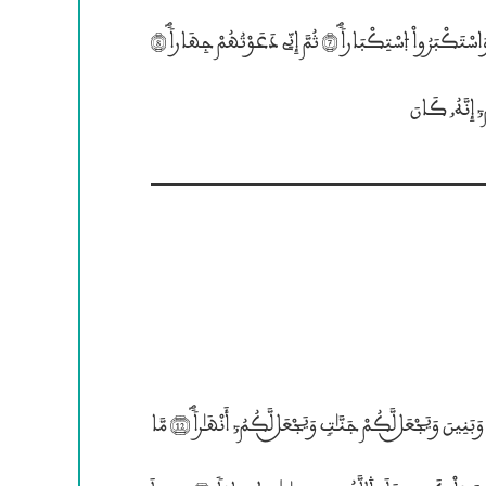
لَهُمْ جَعَلُوٓاْ أَصَـٰبِعَهُمْ فِىٓ ءَاذَانِهِمْ وَاسْتَغْشَوْاْ ثِيَابَهُمْ وَأَصَرُّواْ وَاسْتَكْبَرُواْ èسْتِكْبَاراًؐ (7) ثُمَّ إِنِّى دَعَوْتُهُمْ جِهَاراًؐ (8)
غَفَّاراً (10) يُرْسِـلِ ۱لسَّمَآءَ عَلَيْكُم مِّدْرَاراً (11) وَيُمْدِدْكُم بِأَمْوَ؛لٍ وَبَنِينَ وَيَجْعَــل لَّكُمْ جَنَّـٰتٍ وَيَجْعَــل لَّكُمُ; أَنْهَـٰراًؐ (12) مَّا