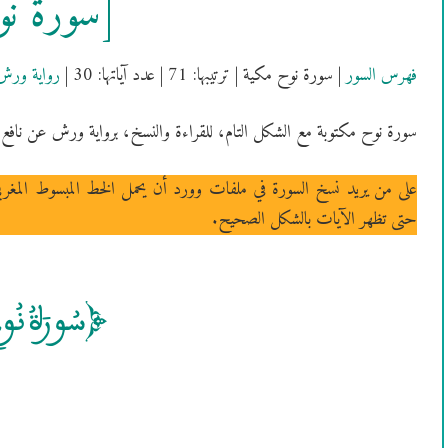
[سُورَةُ ن
فهرس السور
| سورة نوح مكية | ترتيبها: 71 | عدد آياتها: 30 |
رواية ورش
سورة نوح مكتوبة مع الشكل التام، للقراءة والنسخ، برواية ورش عن نافع.
على من يريد نسخ السورة في ملفات وورد أن يحمل الخط المبسوط المغر
حتى تظهر الآيات بالشكل الصحيح.
[سُورَةُ نُ