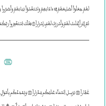
ثُمَّ إِنِّــيَ أَعْلَنتُ لَهُمْ وَأَسْرَرْتُ لَهُمُ; إِسْرَاراً (9) فَقُلْتُ èسْتَغْفِرُواْ رَبَّكُمُ; إِنَّهُ„ كَانَ
(596)