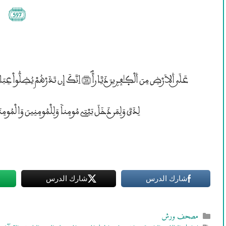
(597)
لِدَيَّ وَلِمَــن دَخَلَ بَيْتِى مُومِناً وَلِلْمُومِنِينَ وَالْمُومِنَـٰتِؐ وَلاَ تَزۣدِ ۱لظَّـٰلِم
شارك الدرس
شارك الدرس
التصنيفات
مصحف ورش