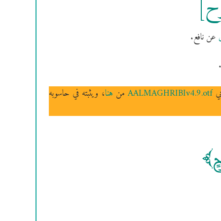
وح]
عن نافع.
بي
AALMAGHRIBIv4.9.otf
من
هنا
، ويثبته في حاسوبه
وحٖ]