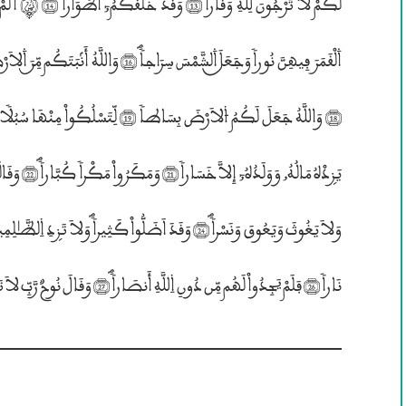
نَاراً (26) فَلَمْ يَجِدُواْ لَهُم مِّن دُونِ ۱للَّهِ أَنصَاراًؐ (27) وَقَالَ نُوحٌ رَّبِّ لاَ تَذَرْ