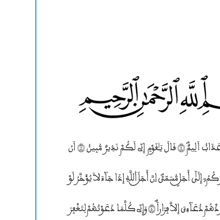
إِنَّآ أَرْسَلْنَا نُوحاٗ اِلَيٰ قَوْمِهِ“ أَنَ اَنذِرْ قَوْمَــكَ مِــن قَبْلِ أَنْ يَّاتِيَهُمْ عَذَاب٘ اَلِيمٌؐ (1) قَالَ يَـٰقَوْمِ إِنِّى لَكُمْ نَذِيرٌ مُّبِين٘ (2) اَنُ
۶عْبُدُواْ ۴للَّهَ وَاتَّقُوهُ وَأَطِيعُونِ (3) يَغْفِرْ لَكُم مِّــن ذُنُوبِكُمْ وَيُوَ۬خِّرْكُمُ; إِلَيٰٓ أَجَــلٍ مُّسَمّيٗؐ اِنَّ أَجَــلَ ۰للَّهِ إِذَا جَآءَ لاَ يُوَ۬خَّرُ لَوْ
كُنتُمْ تَعْلَمُونَؐ (4) قَالَ رَبِّ إِنِّى دَعَوْتُ قَوْمِى لَيْلًا وَنَهَاراً (5) فَلَمْ يَزۣدْهُمْ دُعَآءِيَ إِلاَّ فِرَاراًؐ (6) وَإِنِّى كُلَّمَا دَعَوْتُهُمْ لِتَغْفِرَ