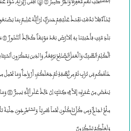
وَلَعَلَّكُمْ تَشْكُرُونَؐ