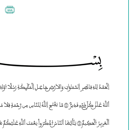
(444)
۰للَّهَ عَلَــيٰ كُــلّۣ شَيْءٍ قَدِيرٌؐ (1) مَّا يَفْتَحِ ۱ل