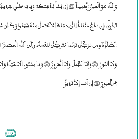
فِى ۱لْقُبُورۣؐ (22) إِنَ اَنتَ إِلاَّ نَذِير٘ؐ
(448)