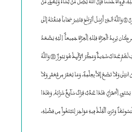
۴ڤصَّـٰڤِحَـٰتِ لَهُم مَّغْفِرَةٌ وَأَجْرٌ كَبِير٘ؐ (7) ® اَفَمَن زُيِّــنَ لَهُ„ سُوٓءُ عَمَلِهِ” فَرۭءۭاهُ حَسَناًؐ فَإِنَّ ۰للَّهَ يُضِلُّ مَنْ يَّشَآءُ وَيَهْدِى مَنْ
يَّشَآءُؐ فَلاَ تَذْهَبْ نَفْسُــكَ عَلَيْهِمْ حَسَرَ؛تٖؐ اِنننَّ ۰للَّهَ عَلِيمٛ بِمَا يَصْنَعُونَؐ (8) وَاللَّهُ ۴ﻟـذِىٓ أَرْسَلَ ۰لرّۣيَـٰحَ فَتُثِيرُ سَحَاباً فَسُقْنَـٰهُ إِلَيٰ
بَلَدٍ مَّيِّتٍ فَأَحْيَيْنَا بِهِ ۱لاَرْضَ بَعْدَ مَوْتِهَاؐ كَذَ؛لِــكَ ۰لنُّشُورُؐ (9) مَــن كَانَ يُرۣيدُ ۴لْعِزَّةَ فَلِلهِ ۱لْعِزَّةُ جَمِيعاٗؐ اِلَيْهِ يَصْعَدُ
۴لْكَلِمُ ۴لطَّيِّبُؐ وَالْعَمَــلُ ۴لصَّـٰلِحُ يَرْفَعُهُؐ, وَالذِينَ يَمْكُرُونَ ۰لسَّيِّـَٔاتِ لَهُمْ عَذَابٌ شَدِيدٌؐ وَمَكْرُ ٱُوْلَئِــكَ هُوَ يَبُورُؐ (10) وَاللَّهُ
خَلَقَكُم مِّن تُرَابٍ ثُمَّ مِــن نُّطْفَةٍ ثُمَّ جَعَلَكُمُ; أَزْوَ؛جاًؐ وَمَا تَحْمِلُ مِنُ ۷نثۭيٰ وَلاَ تَضَعُ إِلاَّ بِعِلْمِهِؐ” وَمَا يُعَمَّرُ مِــن مُّعَمَّرٍ وَلاَ
يُنقَصُ مِنْ عُمُرۣهِ“ إِلاَّ فِى كِتَـٰــبٖؐ اِنَّ ذَ؛لِــكَ عَلَــي ۰للَّهِ يَسِيرٌؐ (11) وَمَا يَسْتَوۣى ۱ڤْبَحْرَ؛نِؐ هَـٰذَا عَذْبٌ فُرَاتٌ سَآئِغٌ شَرَابُهُ„ وَهَـٰذَا
مِلْح٘ ۷جَاجٌؐ وَمِن كُــلٍّ تَاكُلُونَ لَحْماً طَرۣيّاً وَتَسْتَخْرۣجُونَ حِلْيَةً تَلْبَسُونَهَاؐ وَتَرَي ۰لْفُلْــكَ فِيهِ مَوَاخِرَ لِتَبْتَغُواْ مِن فَضْلِهِ”