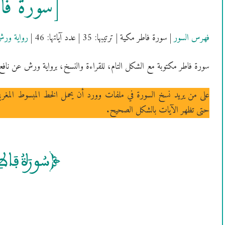
[سُورَةُ ف
فهرس السور
| سورة فاطر مكية | ترتيبها: 35 | عدد آياتها: 46 |
رواية ور
سورة فاطر مكتوبة مع الشكل التام، للقراءة والنسخ، برواية ورش عن نافع
على من يريد نسخ السورة في ملفات وورد أن يحمل الخط المبسوط المغر
حتى تظهر الآيات بالشكل الصحيح.
[سُورَةُ فَا