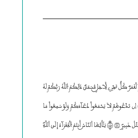
(12) يُولِجُ ۴ليْلَ فِى ۱لنَّهۭارۣ وَيُولِجُ ۴لنَّهَارَ فِى ۱ليْلِؐ وَسَخَّرَ ۰لشَّمْسَ وَالْقَمَرَؐ كُلٌّ يَجْرۣى لَأِجَــلٍ مُّسَمّيًؐ ذَ؛لِكُمُ ۴للَّهُ رَبُّكُمْ لَهُ
مُلْــكُؐ وَالذِيــنَ تَدْعُونَ مِن دُونِهِ” مَا يَمْلِكُونَ مِن قِطْمِيرٖؐ (13) اِن تَدْعُوهُمْ لاَ يَسْمَعُواْ دُعَآءَكُمْ وَلَوْ سَمِعُواْ مَا
“سْتَجَابُواْ لَكُمْؐ وَيَوْمَ ۰لْقِيَـٰمَةِ يَكْفُرُونَ بِشِرْكِكُمْؐ وَلاَ يُنَبِّيؖــكَ مِثْلُ خَبِيرٍؐ (14) ¥ يَـٰٓأَيُّهَا ۰لنَّاسسسُ أَنتُمُ ۴لْفُقَرَآءُ اِ۬لَي ۰للَّهِؐ