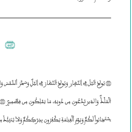
(447)
۴لْ