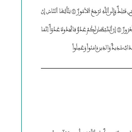
إِچَهَ إِلاَّ هُوَؐ فَأَنّۭيٰ تُوفَكُونَؐ (3) وَإِنْ يُّكَذِّبُوكَ فَقَدْ كُذِّبَتْ رُسُــلٌ مِّن قَبْلِــكَؐ وَإِلَــي ۰للَّهِ تُرْجَعُ ۴لاُمُورُؐ (4) يَـٰٓأَيُّهَا ۰لنَّاسُ إِنَّ
وَعْدَ ۰للَّهِ حَقٌّؐ فَلاَ تَغُرَّنَّكُمُ ۴لْحَيَوٰةُ ۴لدُّنْيۭاؐ وَلاَ يَغُرَّنَّكُم بِاللَّهِ ۱لْغَرُورُؐ (5) إِنننَّ ۰لشَّيْطَـٰــنَ لَكُمْ عَدُوٌّ فَاتَّخِذُوهُ عَدُوّاٗؐ اِنَّمَا