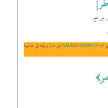
اطر]
ش
عن نافع.
.
بي
AALMAGHRIBIv4.9.otf
من
هنا
، ويثبته في حاسوبه
طِرۣ]