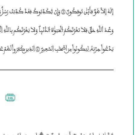
يَدْعُواْ حِزْبَهُ„ لِيَكُونُواْ مِــنَ اَصْحَـٰبِ ۱لسَّعِيرۣؐ (6) ۱لذِيــنَ كَفَرُواْ لَهُمْ عَذَابٌ شَدِيدٌؐ وَالذِيــنَ ءَامَنُواْ وَعَمِلُواْ
(446)