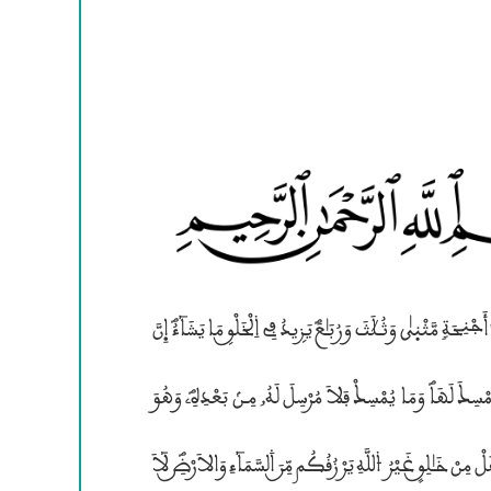
۱لْحَمْدُ لِلهِ فَاطِرۣ ۱لسَّمَـٰوَ؛تِ وَالاَرْضضضِ جَاعِـلِ ۱لْمَلَئِكَةِ رُسُلٗا ۷وْلِىٓ أَجْنِحَةٍ مَّثْنۭيٰ وَثُـچَثَ وَرُبَـٰعَؐ يَزۣيدُ فِى ۱لْخَلْــقۣ مَا يَشَآءُؐ اِ۬نَّ
لَّهُ لِلنَّاسِ مِن رَّحْمَةٍ فَلاَ مُمْسِــكَ لَهَاؐ وَمَا يُمْسِــكْ فَلاَ مُرْسِلَ لَهُ„ مِـنۢ بَعْدِهِؐ” وَهُوَ
۰لْعَزۣيزُ ۴لْحَكِيمُؐ (2) يَـٰٓأَيُّهَا ۰لنَّاسسسُ ۶ذْكُرُواْ نِعْمَتَ ۰للَّهِ عَلَيْكُمْؐ هَلْ مِنْ خَـٰلِــق۫ غَيْرُ ۴للَّهِ يَرْزُقُكُم مِّــنَ ۰لسَّمَآءِ وَالاَرْضضضِؐ لآَ