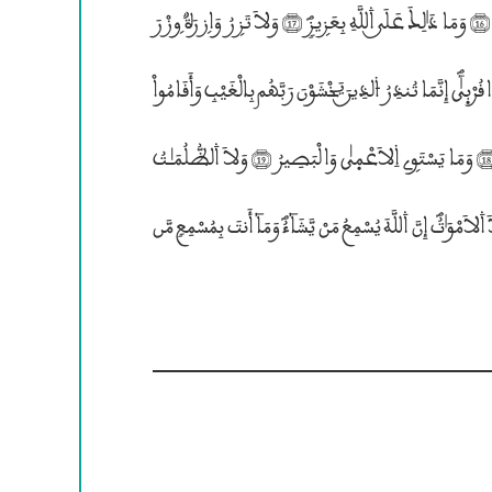
وَاللَّهُ هُوَ ۰لْغَنِــيُّ ۴لْحَمِيدُؐ (15) إِنْ يَّشَأْ يُذْهِبْكُمْ وَيَاتِ بِخَلْقٍ جَدِيدٍؐ (16) وَمَا ذَ؛لِــكَ عَلَــي ۰للَّهِ بِعَزۣيزٍؐ (17) وَلاَ تَزۣرُ وَازۣرَةٌ وۣزْرَ
ٱُخْرۭيٰؐ وَإِن تَدْعُ مُثْقَلَة٘ اِلَيٰ حِمْلِهَا لاَ يُحْمَلْ مِنْهُ شَيْءٌ وَلَوْ كَانَ ذَا قُرْبۭيٰٓؐ إِنَّمَا تُنذِرُ ۴لذِيــنَ يَخْشَوْنَ رَبَّهُم بِالْغَيْــبِ وَأَقَامُواْ
۴لصَّلَوٰةَؐ وَمَن تَزَكّۭيٰ فَإِنَّمَا يَتَزَكّۭيٰ لِنَفْسِهِؐ” وَإِلَي ۰للَّهِ ۱لْمَصِيرُؐ (18) وَمَا يَسْتَوۣى ۱لاَعْمۭيٰ وَالْبَصِيرُ (19) وَلاَ ۰لظُّلُمَـٰـــتُ
وَلاَ ۰لنُّورُ (20) وَلاَ ۰لظِّلُّ وَلاَ ۰لْحَرُورُؐ (21) وَمَا يَسْتَوۣى ۱لاَحْيَآءُ وَلاَ ۰لاَمْوَ؛تُؐ إِنَّ ۰للَّهَ يُسْمِعُ مَنْ يَّشَآءُؐ وَمَآ أَنتَ بِمُسْمِعٍ مَّن