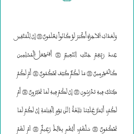
وَلَعَذَابُ ۴لاَخِرَةِ أَكْبَرُ لَوْ كَانُواْ يَعْلَمُونَؐ (33) إِنَّ لِلْمُتَّقِيــنَ
عِندَ رَبِّهِمْ جَنَّـٰتِ ۱لنَّعِيمِؐ (34) أَفَنَجْعَــلُ ۴لْمُسْلِمِينَ
كَاڤْمُجْرۣمِينَؐ (35) مَا لَكُمْؐ كَيْفَ تَحْكُمُونَؐ (36) أَمْ لَكُمْ
كِتَـٰبٌ فِيهِ تَدْرُسُونَ (37) إِنَّ لَكُمْ فِيهِ لَمَا تَخَيَّرُونَؐ (38) أَمْ
لَكُمُ; أَيْمَـٰــن٘ عَلَيْنَا بَـٰلِغَة٘ اِلَيٰ يَوْمِ ۱لْقِيَـٰمَةِ إِنَّ لَكُمْ لَمَا
تَحْكُمُونَؐ (39) سَلْهُمُ; أَيُّهُم بِذَ؛لِــكَ زَعِيم٘ؐ (40) اَمْ لَهُمْ