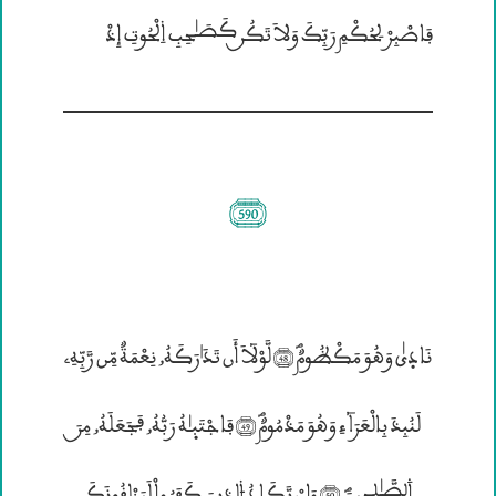
فَاصْبِرْ لِحُكْمِ رَبِّكَ وَلاَ تَكُــن كَصَـٰحِبِ ۱لْحُوتِ إِذْ
(590)
نَادۭيٰ وَهُوَ مَكْظُومٌؐ (48) لَّوْلآَ أَن تَدَ؛رَكَهُ„ نِعْمَةٌ مِّن رَّبِّهِ”
لَنُبِذَ بِالْعَرَآءِ وَهُوَ مَذْمُومٌؐ (49) فَاجْتَبۭـٰهُ رَبُّهُ„ فَجَعَلَهُ„ مِــنَ
۰ڤصَّـٰڤِحِينَؐ (50) وَإِنْ يَّكَادُ ۴لذِينَ كَفَرُواْ لَيَزْلِقُونَكَ