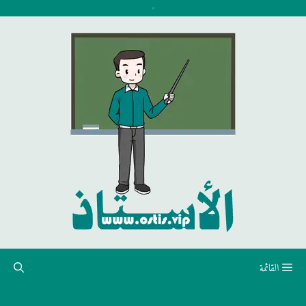
نتقل
لى
لمحتوى
القائمة