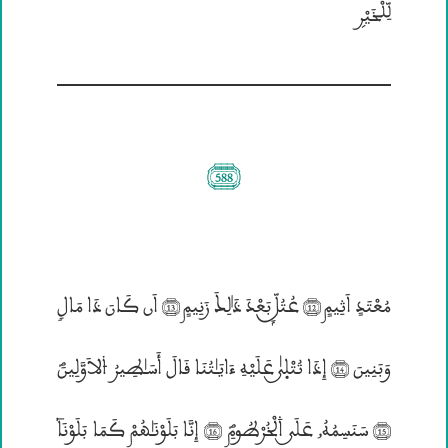
ڤِّڤْخَيْرۣ
(588)
مُعْتَدٖ اَثِيمٖ (12) عُتُــلّٙ بَعْدَ ذَ؛لِــكَ زَنِيمٖ (13) اَن كَانَ ذَا مَالٍ
وَبَنِينَ (14) إِذَا تُتْلۭــيٰ عَلَيْهِ ءَايَـٰتُنَا قَالَ أَسَـٰطِيرُ ۴لاَوَّلِينَؐ
(15) سَنَسِمُهُ„ عَلَــي ۰لْخُرْطُومِؐ (16) إِنَّا بَلَوْنَـٰهُمْ كَمَا بَلَوْنَآ