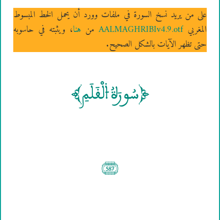
على من يريد نسخ السورة في ملفات وورد أن يحمل الخط المبسوط
المغربي
AALMAGHRIBIv4.9.otf
من
هنا
، ويثبته في حاسوبه
حتى تظهر الآيات بالشكل الصحيح.
[سُورَةُ ۴لْقَلَمِ]
(587)