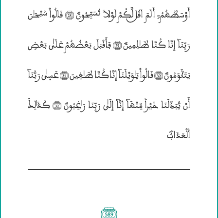
أَوْسَطُهُمُ; أَلَمَ اَقُــل لَّكُمْ لَوْلاَ تُسَبِّحُونَؐ (28) قَالُواْ سُبْحَـٰنَ
رَبِّنَآ إِنَّا كُنَّا ظَـٰلِمِينَؐ (29) فَأَقْبَلَ بَعْضُهُمْ عَلَيٰ بَعْضٍ
يَتَچَوَمُونَؐ (30) قَالُواْ يَـٰوَيْلَنَآ إِنَّاكُنَّا طَـٰغِينَ (31) عَسۭيٰ رَبُّنَآ
أَنْ يُّبَدِّلَنَا خَيْراً مِّنْهَآ إِنَّآ إِلَيٰ رَبِّنَا رَ؛غِبُونَؐ (32) كَذَ؛لِــكَ
۰لْعَذَابُؐ
(589)