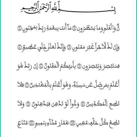
نُّٓؐ وَالْقَلَمِ وَمَا يَسْطُرُونَ (1) مَآ أَنتَ بِنِعْمَةِ رَبِّــكَ بِمَجْنُونٍ (2)
وَإِنَّ لَــكَ لَأَجْراٗ غَيْرَ مَمْنُونٍ (3) وَإِنَّــكَ لَعَلَــيٰ خُلُقٖ عَظِيمٍؐ (4)
فَسَتُبْصِرُ وَيُبْصِرُونَ (5) بِأَييِّكُمُ ۴لْمَفْتُونُؐ (6) إِنَّ رَبَّــكَ هُوَ
أَعْلَمُ بِمَــن ضَلَّ عَن سَبِيلِهِؐ” وَهُوَ أَعْلَمُ بِالْمُهْتَدِينَؐ (7) فَلاَ
تُطِعِ ۱لْمُكَذِّبِينَؐ (8) وَدُّواْ لَوْ تُدْهِنُ فَيُدْهِنُونَؐ (9) وَلاَ
تُطِعْ كُلَّ حَچَّفٍ مَّهِينٖ (10) هَمَّازٍ مَّشَّآءٙ بِنَمِيمٍ (11) مَّنَّاعٍ