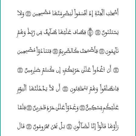
أَصْحَـٰبَ ۰لْجَنَّةِ إِذَ اَقْسَمُواْ لَيَصْرۣمُنَّهَا مُصْبِحِينَ (17) وَلاَ
يَسْتَثْنُونَؐ (18) © فَطَافَ عَلَيْهَا طَآئِفٌ مِّن رَّبِّــكَ وَهُمْ
نَآئِمُونَ (19) فَأَصْبَحَتْ كَالصَّرۣيمِؐ (20) فَتَنَادَوْاْ مُصْبِحِينَ
(21) أَنُ ۶غْدُواْ عَلَيٰ حَرْثِكُمُ; إِن كُنتُمْ صَـٰرۣمِينَؐ (22)
فَانطَلَقُواْ وَهُمْ يَتَخَـٰفَتُونَ (23) أَن لاَّ يَدْخُلَنَّهَا ۰لْيَوْمَ
عَلَيْكُم مِّسْكِينٌؐ (24) وَغَدَوْاْ عَلَيٰ حَرْدٍ قَـٰدِرۣينَؐ (25) فَلَمَّا
رَأَوْهَا قَالُوٓاْ إِنَّا لَضَآلُّونَ (26) بَـلْ نَحْنُ مَحْرُومُونَؐ (27) قَالَ