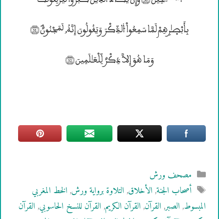
بِأَبْصۭـٰرۣهِمْ لَمَّا سَمِعُواْ ۴لذِّكْرَ وَيَقُولُونَ إِنَّهُ„ ڤَمَجْنُونٌؐ (51)
وَمَا هُوَ إِلاَّ ذِكْرٌ لِّلْعَـٰلَمِينَ (52)
التصنيفات
مصحف ورش
الوسوم
أصحاب الجنة
,
الأخلاق
,
التلاوة برواية ورش
,
الخط المغربي
المبسوط
,
الصبر
,
القرآن
,
القرآن الكريم
,
القرآن للنسخ الحاسوبي
,
القرآن