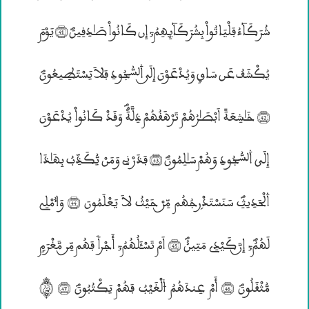
شُرَكَآءُ فَلْيَاتُواْ بِشُرَكَآئِهِمُ; إِن كَانُواْ صَـٰدِقِينَؐ (41) يَوْمَ
يُكْشَفُ عَن سَاقٍ وَيُدْعَوْنَ إِلَــي ۰ڤسُّجُودِ فَلاَ يَسْتَطِيعُونَؐ
(42) خَـٰشِعَةٗ اَبْصَـٰرُهُمْ تَرْهَقُهُمْ ذِلَّةٌؐ وَقَدْ كَانُواْ يُدْعَوْنَ
إِلَي ۰ڤسُّجُودِ وَهُمْ سَـٰلِمُونَؐ (43) فَذَرْنِى وَمَنْ يُّكَذِّبُ بِهَـٰذَا
۰لْحَدِيثِؐ سَنَسْتَدْرۣجُهُم مِّــنْ حَيْثُ لاَ يَعْلَمُونَ (44) وَٱُمْلِى
لَهُمُؐ; إِنننَّ كَيْدِى مَتِين٘ؐ (45) اَمْ تَسْـَٔلُهُمُ; أَجْراً فَهُم مِّــن مَّغْرَمٍ
مُّثْقَلُونَؐ (46) أَمْ عِندَهُمُ ۴لْغَيْبُ فَهُمْ يَكْتُبُونَؐ (47) ®