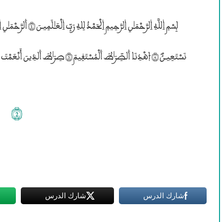
نَسْتَعِيـنُؐ (4) èهْدِنَا ۰لصِّرَ؛طَ ۰لْمُسْتَقِيمَ (5) صِرَ؛طَ ۰لذِينَ أَنْعَمْتَ عَلَيْهِمْ (6) غَيْرۣ ۱لْمَغْضُوبِ عَلَيْهِمْ وَلاَ ۰لضَّآلِّينَ (7)
(2)
شارك الدرس
شارك الدرس