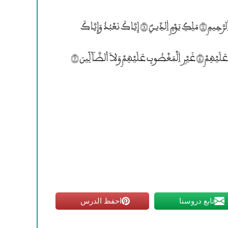
بِسْمِ ۱للَّهِ ۱لرَّحْمَـٰنِ ۱لرَّحِيمِ ۱لْحَمْدُ لِلهِ رَبِّ ۱لْعَـٰلَمِيـنَ (1) ۰لرَّحْمَـٰنِ ۱لرَّحِيمِ (2) مَلِكِ يَوْمِ ۱لدِّيـنِؐ (3) إِيَّاكَ نَعْبُدُ وَإِيَّاكَ
تابع دروسنا
احفظ الدرس