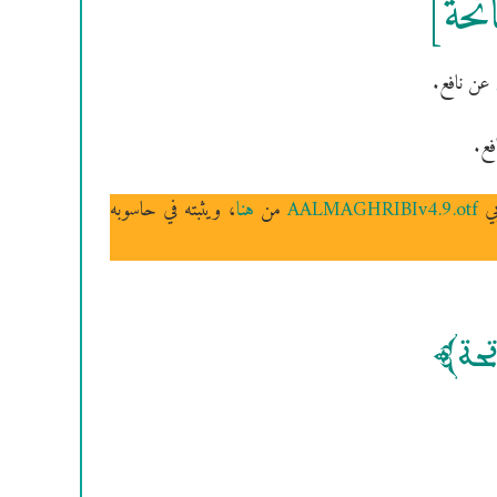
اتحة]
عن نافع.
فع.
بي
AALMAGHRIBIv4.9.otf
من
هنا
، ويثبته في حاسوبه
اتحة]