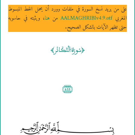
على من يريد نسخ السورة في ملفات وورد أن يحمل الخط المبسوط
المغربي
AALMAGHRIBIv4.9.otf
من
هنا
، ويثبته في حاسوبه
حتى تظهر الآيات بالشكل الصحيح.
[سُورَةُ ۴لْتَّكَاثُر]
(633)