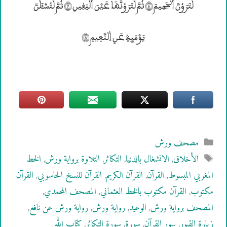
لَتَرَوُنَّ ۰لْجَحِيمَ (6) ثُمَّ لَتَرَوُنَّهَا عَيْنَ ۰لْيَقِينِ (7) ثُمَّ لَتُسْـَٔلُنَّ
يَوْمَئِذٖ عَنِ ۱لنَّعِيمِ (8)
التصنيفات
مصحف ورش
الوسوم
الأخلاق
,
الانشغال بالدنيا
,
التكاثر
,
التلاوة برواية ورش
,
الخط
المغربي المبسوط
,
القرآن
,
القرآن الكريم
,
القرآن للنسخ الحاسوبي
,
القرآن
مكتوب
,
القرآن مكتوب بالخط العثماني
,
المصحف المحمدي
,
المصحف برواية ورش
,
الوعيد
,
رواية ورش
,
رواية ورش عن نافع
,
زيارة القبور
,
سور القرآن
,
سورة
,
سورة التكاثر
,
كتاب الله