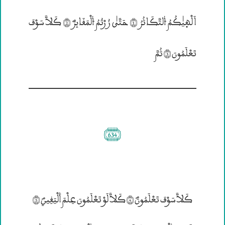
اَلْهۭيٰكُمُ ۴لتَّكَاثُرُ (1) حَتَّيٰ زُرْتُمُ ۴لْمَقَابِرَؐ (2) كَلاَّ سَوْفَ
تَعْلَمُونَ (3) ثُمَّ
(634)
كَلاَّ سَوْفَ تَعْلَمُونَؐ (4) كَلاَّ لَوْ تَعْلَمُونَ عِلْمَ ۰لْيَقِينِؐ (5)