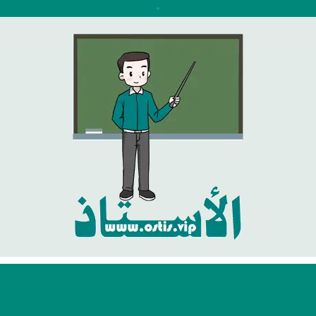
نتقل
لى
لمحتوى