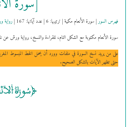
[سُورَةُ الأنْ
فهرس السور
| سورة الأنعام مكية | ترتيبها: 6 | عدد آياتها: 167 |
رواية و
سورة الأنعام مكتوبة مع الشكل التام، للقراءة والنسخ، برواية ورش عن نا
على من يريد نسخ السورة في ملفات وورد أن يحمل الخط المبسوط المغر
حتى تظهر الآيات بالشكل الصحيح.
[سُورَةُ ۴لاَنْعَـٰمِ ]