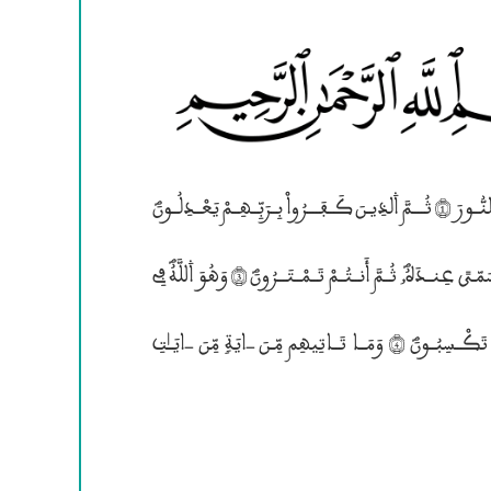
۱لْحَمْــدُ لِـلهِ ۱ﻟ﮲ خَلَـقَ ۰لسَّمَــٰـوَ؛تِ وَالاَرْضَ وَجَعَلَ ۰لظُّلُمَــٰــتِ وَالنُّــورَ (1) ثُــــمَّ ۰لذِيـنَ كَــفَــــرُواْ بِــرَبِّــهِــمْ يَعْــدِلُــونَؐ
(2) هُــوَ ۰ﻟــ﮲ خَلَقَــكُـــم مِّـن طِينٍ ثُــــمَّ قَضۭـيٰٓ أَجَلًؐا وَأَجَـلٌ مُّسَمّـيٗ عِنــدَهُؐ, ثُــمَّ أَنــتُــمْ تَــمْــتَـــرُونَؐ (3) وَهُوَ ۰للَّهُؐ فِى
۱لسَّمَــٰوَ؛تتتِ وَفِى ۱لاَرْضِ يَعْلَــمُ سِرَّكُمْ وَجَهْرَكُــمْ وَيَعْلَــمُ مَــا تَكْــسِبُــونَؐ (4) وَمَــا تَــاتِيهِم مِّـنَ —ايَةٍ مِّنَ —ايَــٰــتِ