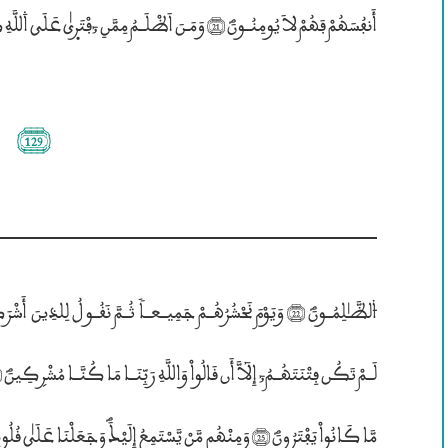
أَنفُسَهُمْ فَهُمْ لاَ يُومِنُــونَؐ (21) وَمَـنَ اَظْلَــمُ مِمَّنِ ‘فْتَرۭيٰ عَلَي ۰للَّهِ كَذِباٗ اَوْ كَذَّبببَ بِـَٔايَــٰتِهِؐ“ إِنَّهُ„ لاَ يُفْلِحُ
(129)
مَّا كَانُواْ يَفْتَرُونَؐ (25) وَمِنْهُم مَّنْ يَّسْتَمِعُ إِلَيْــكَؐ وَجَعَلْنَا