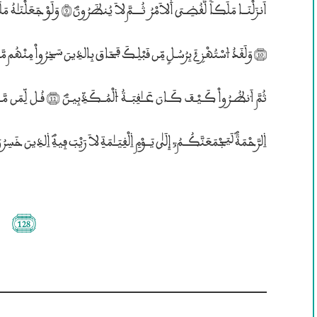
اَنزَلْنَــا مَلَكاً لَّقُضِـيَ ۰لاَمْرُ
۱لرَّحْمَةَؐ ڤَيَجْمَعَنَّكُــمُ; إِلَيٰ يَــوْمِ ۱لْقِيَــٰمَةِ لاَ رَيْبَ فِيهِؐ ۱لذِينَ خَسِرُوٓاْ أَنفُسَهُــمْ فَهُــمْ لاَ يُومِــنُــونَؐ (13)
(128)