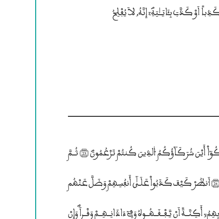
۴لظَّـٰلِمُــونَؐ (22) وَيَوْمَ نَحْشُرُهُــمْ جَمِيــعــاً ثُــمَّ نَقُــولُ لِلذِينَ أَشْرَكُوٓاْ أَيْنَ شُرَكَآؤُكُمُ ۴لذِينَ كُنتُمْ تَزْعُمُونَؐ (23) ثُــمَّ
لَــمْ تَكُن فِتْنَتَهُــمُ; إِلٓاَّ أَن قَالُواْ وَاللَّهِ رَبِّنَــا مَا كُنَّــا مُشْرۣكِينَؐ (24) ۸نظُرْ كَيْفَ كَذَبُواْ عَلَـيٰٓ أَنفُسِهِمْ وَضَلَّ عَنْهُم
 عَلَيٰ قُلُوبِهِمُ; أَكِنَّــةٗ اَنْ يَّـفْــقَــهُــوهُ وَفِىٓ ءَاذَانِــهِــمْ وَقْــراًؐ وَإِنْ