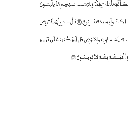
 ثُــــمَّ لاَ يُنظَرُونَؐ (9) وَلَوْ جَعَلْنَـٰهُ مَلَكـاً لَّجَعَلْنَــٰهُ رَجُلًا وَلَلَبَسْــنَــا عَلَيْهِــم مَّا يَلْبِسُــونَؐ
(10) وَلَقَدُ ۶سْتُهْزۣىَٔ بِرُسُـلٍ مِّن قَبْلِـكَ فَحَاقَ بِالذِينَ سَخِرُواْ مِنْهُم مَّــا كَانُــواْ بِهِ” يَسْتَهْــزۣءُونَؐ (11) قُـلْ سِـيرُواْ فِى ۱لاَرْضِ
ثُمَّ ۸نظُـرُواْ كَـيْـفَ كَـانَ عَــٰقِبَــةُ ۴لْمُــكَذِّبِيـنَؐ (12) قُـل لِّمَن مَّــا فِى ۱لسَّــمَـــٰوَ؛تتتِ وَالاَرْضِ قُل لِّلهِؐ كَتَــبَ عَلَيٰ نَفْسِهِ