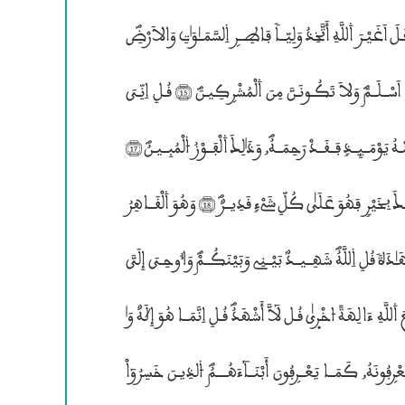
© وَلَهُ„ مَا سَكَنَ فِى ۱ليْلِ وَالنَّهۭــارۣؐ وَهُوَ ۰لسَّمِيــعُ ۴لْعَلِيــمُؐ (14) قُـلَ اَغَيْـرَ ۰للَّهِ أَتَّخِذُ وَلِيّــاً فَاطِــرۣ ۱لسَّمَــٰوَ؛تتتِ وَالاَرْضِؐ
وَهُــوَ يُطْعِــمُ وَلاَ يُطْعَمُؐ قُـلِ اِنِّيَ ٱُمِــرْتتتُ أَنَ اَكُــونَ أَوَّلَ مَنَ اَسْــلَــمَؐ وَلاَ تَكُـونَـنَّ مِنَ ۰لْمُشْرۣكِيـنَؐ (15) قُـلِ اِنِّـيَ
أَخَــافُ إِنْ عَصَــيْــــتُ رَبِّى عَذَابببَ يَــوْمٖ عَظِيــمٍؐ (16) مَّـنْ يُّصْرَفْ عَنْـهُ يَوْمَــئِــذٍ فَــقَــدْ رَحِمَــهُؐ, وَذَ؛لِــكَ ۰لْفَــوْزُ ۴لْمُبِــيـنُؐ (17)
وَإِنْ يَّمْسَــسْـكَ ۰للَّهُ بِضُــرٍّ فَلاَ كَاشِفَ لَهُ; إِلاَّ هُوَؐ وَإِنْ يَّــمْسَــسْــــكَ بِخَيْرٍ فَهُوَ عَلَيٰ كُلِّ شَيْءٍ قَدِيــرٌؐ (18) وَهُوَ ۰لْقَــاهِرُ
فَوْقَ عِبَــادِهِؐ” وَهُوَ ۰لْحَكِــيــمُ ۴لْخَبِيــرُؐ (19) قُلَ اَيُّ شَيْءٖ اَكْبَــرُ شَهَـٰدَةً قُلِ ۱للَّهُؐ شَهِــيــدٛ بَيْــنِى وَبَيْنَكُــمْؐ وَٱُوحِـيَ إِلَيَّ
هَـٰذَا ۰لْقُرْءَانُ لُءِنذِرَكُــم بِهِ” وَمَـنۢ بَلَغَؐ أَئنَّكُمْ لَتَشْهَدُونَ أَنَّ مَعَ ۰للَّهِ ءَالِهَةٗ ۷خْرۭيٰ قُـل لٓاَّ أَشْهَدُؐ قُـلِ اِنَّمَــا هُوَ إِچَهٌ وَ؛
حِدٌؐ وَإِنَّنِى بَرۣىٓءٌ مِّمَّا تُشْرۣكُونَؐ (20) ۰لذِينَ ءَاتَيْنَــٰهُمُ ۴لْكِتَــٰــبَ يَعْرۣفُونَهُ„ كَمَــا يَعْــرۣفُونَ أَبْنَــآءَهُــــمُؐ ۴لذِيـنَ خَسِرُوٓاْ