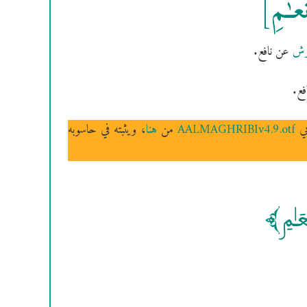
عَـٰمِ]
رش
عن نافع.
فع.
بي
AALMAGHRIBIv4.9.otf
من
هنا
، ويثبته في حاسوبه