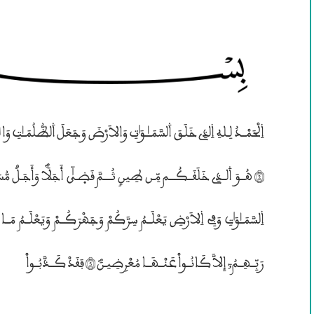
رَبِّــهِــمُ; إِلاَّ كَانُــواْ عَنْــهَــا مُعْرۣضِيـنَؐ (5) فَقَدْ كَــذَّبُــواْ