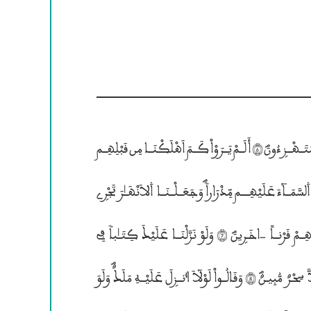
بِالْحَـقِّ لَمَّــا جَــآءَهُمْؐ فَسَوْفَ يَــاتِيــهِمُ; أَنۢبَـٰٓؤُاْ مَــا كَــانُــواْ بِهِ” يَسْتَــهْــزۣءُونَؐ (6) أَلَــمْ يَــرَوْاْ كَــمَ اَهْلَكْنَــا مِن قَبْلِهِــم
مِّن قَــرْنٍ مَّكَّنَّــٰهُــمْ فِى ۱لاَرْضِ مَــا لَــمْ نُمَكِّن لَّكُـمْؐ وَأَرْسَلْنَــا ۰لسَّمَــآءَ عَلَيْهِــــم مِّدْرَاراًؐ وَجَعَــلْــنَــا ۰لاَنْهَــٰرَ تَجْرۣى
مِـن تَحْــتِـــهِــــــمْ فَأَهْلَكْنَـــٰهُم بِذُنُوبِهِــمْؐ وَأَنشَــأْنَــا مِـنۢ بَعْدِهِــمْ قَرْنــاٗ —اخَـرۣينَؐ (7) وَلَوْ نَزَّلْنَــا عَلَيْــكَ كِتَــٰباً فِى
قِرْطَاسٍ فَلَمَسُوهُ بِأَيْدِيهِــمْ لَقَــالَ ۰لذِيـنَ كَفَرُوٓاْ إِنْ هَــٰذَآ إِلاَّ سِحْـرٌ مُّبِيـنٌؐ (8) وَقَالُــواْ لَوْلآَ ٱُنــزۣلَ عَلَيْــهِ مَلَــكٌؐ وَلَوَ