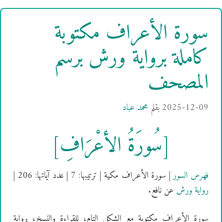
سورة الأعراف مكتوبة
كاملة برواية ورش برسم
المصحف
2025-12-09
بقلم
محمد عباد
[سُورَةُ الأعْرَافِ]
فهرس السور
| سورة الأعراف مكية | ترتيبها: 7 | عدد آياتها: 206 |
رواية ورش
عن نافع.
سورة الأعراف مكتوبة مع الشكل التام، للقراءة والنسخ، برواية