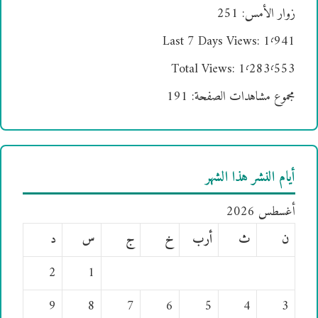
زوار الأمس:
251
Last 7 Days Views:
1٬941
Total Views:
1٬283٬553
مجموع مشاهدات الصفحة:
191
أيام النشر هذا الشهر
أغسطس 2026
ن
ث
أرب
خ
ج
س
د
2
1
9
8
7
6
5
4
3