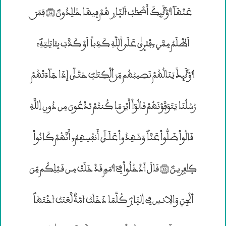
عَنْهَآ ٱُوْلَئِكَ أَصْحَـٰبُ ۴لنّۭارۣ هُمْ فِيهَا خَـٰلِدُونَؐ (34) فَمَــنَ
اَظْلَمُ مِمَّنِ ‘فْتَرۭيٰ عَلَــي ۰للَّهِ كَذِباٗ اَوْ كَذَّبَ بِـَٔايَـٰتِهِؐ“
ٱُوْلَئِــكَ يَنَالُهُمْ نَصِيبُهُم مِّــنَ ۰لْكِتَـٰــبِؐ حَتَّـيٰٓ إِذَا جَآءَتْهُمْ
رُسُلُنَا يَتَوَفَّوْنَهُمْ قَالُوٓاْ أَيْــنَ مَا كُنتُمْ تَدْعُونَ مِن دُونِ ۱للَّهِ
قَالُواْ ضَلُّواْ عَنَّاؐ وَشَهِدُواْ عَلَـيٰٓ أَنفُسِهِمُ; أَنَّهُمْ كَانُواْ
كۭـٰفِرۣيـنَؐ (35) قَالَ ۸دْخُلُواْ فِىٓ ٱُمَمٍ قَدْ خَلَــتْ مِـن قَـبْلِكُم مِّنَ
۰لْجِنِّ وَالِانـسِ فِى ۱لنّۭارۣؐ كُلَّمَا دَخَلَــتُ ۷مَّةٌ لَّعَنَــتُ ۷خْتَهَاؐ