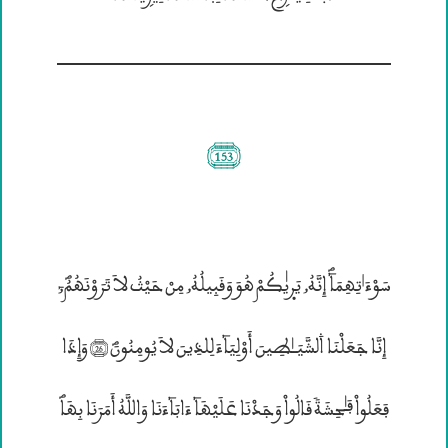
(153)
سَوْءَ؛تِهِمَآؐ إِنَّهُ„ يَرۭيٰكُمْ هُوَ وَقَبِيلُهُ„ مِنْ حَيْثُ لاَ تَرَوْنَهُمُؐ;
إِنَّا جَعَلْنَا ۰لشَّيَــٰطِينَ أَوْلِيَآءَ لِلذِينَ لاَ يُومِنُونَؐ (26) وَإِذَا
فَعَلُواْ فَـٰحِشَةً قَالُواْ وَجَدْنَا عَلَيْهَآ ءَابَآءَنَا وَاللَّهُ أَمَرَنَا بِهَاؐ