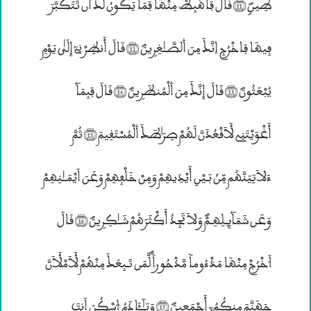
طِينٍؐ (11) قَالَ فَاهْبِطْ مِنْهَا فَمَا يَكُونُ لَــكَ أَن تَتَكَبَّرَ
فِيهَا فَاخْرُجِ اِنَّــكَ مِنَ ۰لصَّــٰغِرۣينَؐ (12) قَالَ أَنظِرْنِىٓ إِلَيٰ يَوْمِ
يُبْعَثُونَؐ (13) قَالَ إِنَّــكَ مِنَ ۰لْمُنظَرۣينَؐ (14) قَالَ فَبِمَآ
أَغْوَيْتَنِى لَأَقْعُدَنَّ لَهُمْ صِرَ؛طَــكَ ۰لْمُسْتَقِيمَ (15) ثُمَّ
ءَلاَتِيَنَّهُم مِّنۢ بَـيْنِ أَيْدِيهِمْ وَمِنْ خَلْفِهِمْ وَعَنَ اَيْمَــٰنِهِمْ
وَعَن شَمَآئِـلِهِـمْؐ وَلاَ تَجِدُ أَكْثَرَهُمْ شَــٰكِرۣينَؐ (16) قَالَ
۸خْرُجْ مِنْهَا مَذْءُوماً مَّدْحُوراًؐ لَّمَن تَـبِعَــكَ مِنْهُمْ لَأَمْلَأَنَّ
جَهَنَّمَ مِنكُمُ; أَجْمَعِينَؐ (17) وَيَـٰٓــَٔادَمُ ۶سْكُنَ اَنــتَ