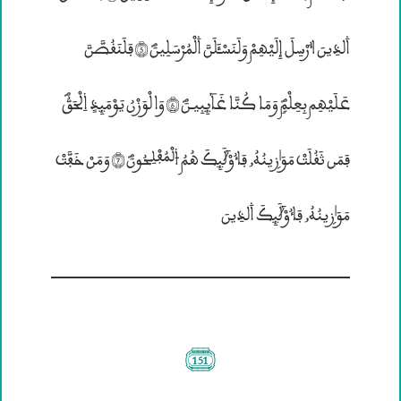
۰لذِينَ ٱُرْسِلَ إِلَيْهِمْ وَلَنَسْـَٔلَنَّ ۰لْمُرْسَلِينَؐ (5) فَلَنَقُصَّنَّ
عَلَيْهِم بِعِلْمٍؐ وَمَا كُنَّا غَآئِبِيـنَؐ (6) وَالْوَزْنُ يَوْمَئِذٖ ۱لْحَقُّؐ
فَمَن ثَقُلَــتْ مَوَ؛زۣينُهُ„ فَٱُوْلَئِكَ هُمُ ۴ڤْمُفْڤِحُونَؐ (7) وَمَنْ خَفَّــتْ
مَوَ؛زۣينُهُ„ فَٱُوْلَئِكَ ۰لذِينَ
(151)