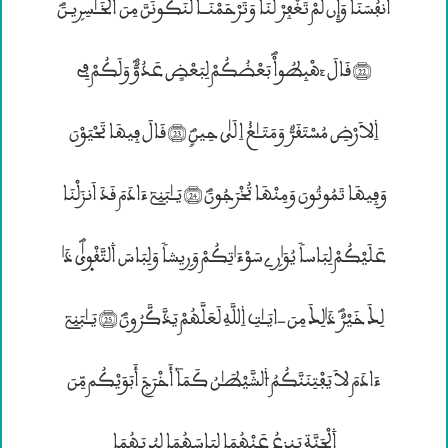
أَنفُسَنَا وَإِن لَّمْ تَغْفِرْ لَنَا وَتَرْحَمْنَــا لَنَكُونَنَّ مِنَ ۰لْخَــٰسِرۣيـنَؐ
(22) قَالَ “هْبِطُواْؐ بَعْضُكُمْ لِبَعْضٖ عَدُوٌّؐ وَلَكُمْ فِى
۱لاَرْضِ مُسْتَقَرٌّ وَمَتَــٰع٘ اِلَيٰ حِينٍؐ (23) قَالَ فِيهَا تَحْيَوْنَ
وَفِيهَا تَمُوتُونَ وَمِنْهَا تُخْرَجُونَؐ (24) يَــٰبَنِىٓ ءَادَمَ قَدَ اَنزَلْنَا
عَلَيْكُمْ لِبَاساً يُوَ؛رۣى سَوْءَ؛تِكُمْ وَرۣيشاً وَلِبَاسَ ۰لتَّقْوۭيٰؐ ذَ؛
لِــكَ خَيْرٌؐ ذَ؛لِــكَ مِنَ —ايَــٰــتِ ۱للَّهِ لَعَلَّهُمْ يَذَّكَّرُونَؐ (25) يَــٰبَنِىٓ
ءَادَمَ لاَ يَفْتِنَنَّكُمُ ۴لشَّيْطَـٰنُ كَمَآ أَخْرَجَ أَبَوَيْكُم مِّنَ
۰لْجَنَّةِ يَنزۣعُ عَنْهُمَا لِبَاسَهُمَا لِيُرۣيَهُمَا