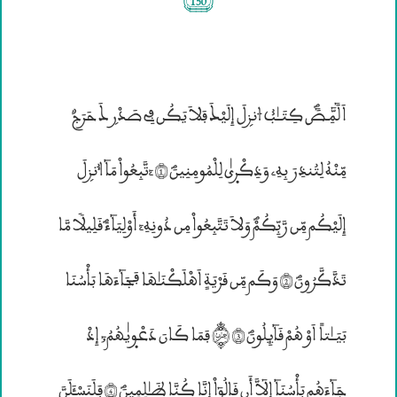
اَلَٓمِؓـصَٓؐ كِتَــٰــب٘ ۶نزۣلَ إِلَيْــكَ فَلاَ يَكُن فِى صَدْرۣكككَ حَرَجٌ
مِّنْهُ لِتُنذِرَ بِهِ” وَذِكْرۭيٰ لِلْمُومِنِينَؐ (1) “تَّبِعُواْ مَآ ٱُنزۣلَ
إِلَيْكُم مِّن رَّبِّكُمْؐ وَلاَ تَتَّبِعُواْ مِن دُونِهِ“ أَوْلِيَآءَؐ قَلِيلًا مَّا
تَذَّكَّرُونَؐ (2) وَكَم مِّن قَرْيَةٖ اَهْلَكْنَـٰهَا فَجَآءَهَا بَأْسُنَا
بَيَــٰتاٗ اَوْ هُمْ قَآئِلُونَؐ (3) ¤ فَمَا كَانَ دَعْوۭيٰهُمُ; إِذْ
جَآءَهُم بَأْسُنَآ إِلٓاَّ أَن قَالُوٓاْ إِنَّا كُنَّا ظَـٰلِمِينَؐ (4) فَلَنَسْـَٔلَنَّ