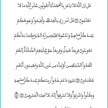
قُلِ اِنَّ ۰للَّهَ لاَ يَامُرُ بِاڤْفَحْشَآءِؐ اَ۬تَقُولُونَ عَلَــي ۰للَّهِ مَا لاَ
تَعْلَمُونَؐ (27) قُلَ اَمَرَ رَبِّى بِالْقِسْطِؐ وَأَقِيمُواْ وُجُوهَكُمْ
عِندَ كُــلّۣ مَسْجِدٍؐ وَادْعُوهُ مُخْلِصِيــنَ لَهُ ۴لدِّيــنَؐ كَمَا بَدَأَكُمْ
تَعُودُونَؐ فَرۣيقاٗ هَدۭيٰؐ وَفَرۣيقاٗ حَــقَّ عَلَيْهِمُ ۴لضَّچَلَةُؐ إِنَّهُمُ
èتَّخَذُواْ ۴لشَّيَـٰطِينَ أَوْلِيَآءَ مِن دُونِ ۱للَّهِ وَيَحْسِبُونَ أَنَّهُم
مُّهْتَدُونَؐ (28) يَـٰبَنِىٓ ءَادَمَ خُذُواْ زۣينَتَكُمْ عِندَ كُــلّۣ مَسْجِدٍ
وَكُلُواْ وَاشْرَبُواْؐ وَلاَ تُسْرۣفُوٓاْؐ إِنَّهُ„ لاَ يُحِــبُّ ۴لْمُسْرۣفِينَؐ (29) ©