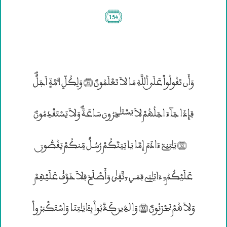
(154)
وَأَن تَقُولُواْ عَلَــي ۰للَّهِ مَا لاَ تَعْلَمُونَؐ (31) وَلِكُلِّ ٱُمَّةٖ اَجَلٌؐ
فَإِذَا جَآءَ اجَلُهُمْ لاَ يَسْتَـٰخِرُونَ سَاعَةًؐ وَلاَ يَسْتَقْدِمُونَؐ
(32) يَـٰبَنِىٓ ءَادَمَ إِمَّا يَاتِيَنَّكُمْ رُسُـلٌ مِّنكُمْ يَقُصُّونننَ
عَلَيْكُمُ; ءَايَـٰتِى فَمَـنِ ‘تَّقۭيٰ وَأَصْلَحَ فَلاَ خَوْف٘ عَلَيْهِمْ
وَلاَ هُمْ يَحْزَنُونَؐ (33) وَالذِيــنَ كَذَّبُواْ بِـَٔايَـٰتِنَا وَاسْتَكْبَرُواْ