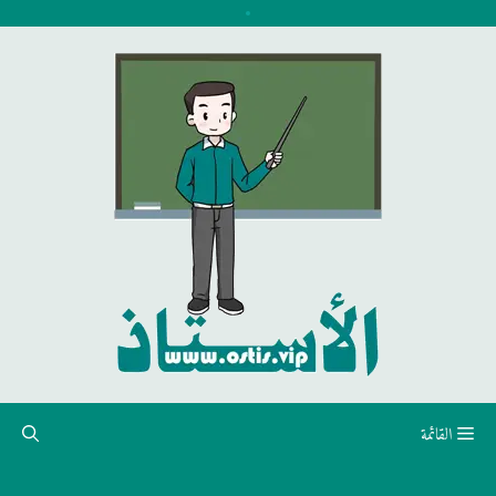
نتقل
لى
لمحتوى
القائمة