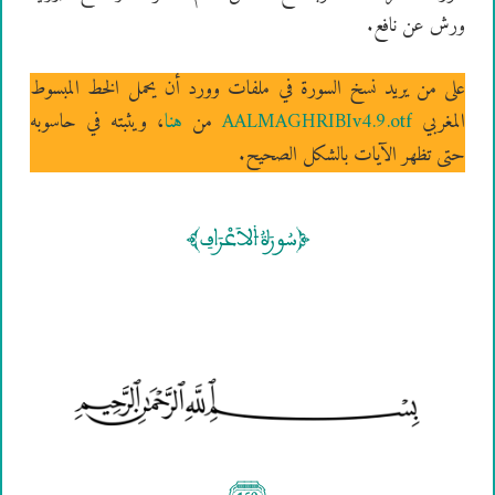
ورش عن نافع.
على من يريد نسخ السورة في ملفات وورد أن يحمل الخط المبسوط
المغربي
AALMAGHRIBIv4.9.otf
من
هنا
، ويثبته في حاسوبه
حتى تظهر الآيات بالشكل الصحيح.
[سُورَةُ ۴لاَعْرَافِ]
(150)