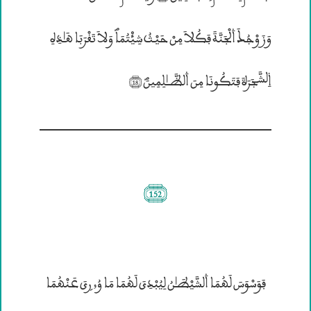
وَزَوْجُــكَ ۰لْجَنَّةَ فَكُلاَ مِنْ حَيْـــثُ شِيؔتُمَاؐ وَلاَ تَقْرَبَا هَـٰذِهِ
۱لشَّجَرَةَ فَتَكُونَا مِنَ ۰لظَّــٰلِمِينَؐ (18)
(152)
فَوَسْوَسَ لَهُمَا ۰لشَّيْطَـٰنُ لِيُبْدِيَ لَهُمَا مَا وُﹼرۣيَ عَنْهُمَا