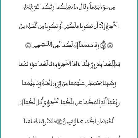
مِن سَوْءَ؛تِهِمَاؐ وَقَالَ مَا نَهۭيٰكُمَا رَبُّكُمَا عَــنْ هَـٰذِهِ
۱لشَّجَرَةِ إِلٓاَّ أَن تَكُونَا مَلَكَيْنِ أَوْ تَكُونَا مِنَ ۰لْخَــٰلِدِيـنَؐ
(19) ® وَقَاسَمَهُمَآ إِنِّى لَكُمَا لَمِنَ ۰ڤنَّــٰصِحِينَ (20)
فَدَلّۭيٰهُمَا بِغُرُورٍؐ فَلَمَّا ذَاقَا ۰لشَّجَرَةَ بَدَتْ لَهُمَا سَوْءَ؛تُهُمَا
وَطَفِقَا يَخْصِفَـٰنِ عَلَيْهِمَا مِنْ وَّرَقِ ۱لْجَنَّةِؐ وَنَادۭيٰهُمَا
رَبُّهُمَآ أَلَمَ اَنْهَكُمَا عَن تِلْكُمَا ۰لشَّجَرَةِ وَأَقُـل لَّكُمَآ إِنَّ
۰لشَّيْطَـٰنَ لَكُمَا عَدُوٌّ مُّبِيـنٌؐ (21) قَالاَ رَبَّنَا ظَلَمْنَآ