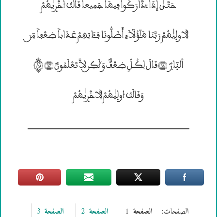
حَتَّـيٰٓ إِذَا “دَّارَكُواْ فِيهَا جَمِيعاً قَالَــتُ ۷خْرۭيٰهُمْ
لُءِولۭيٰهُمْ رَبَّنَا هَـٰٓؤُلآَءِ اَ۬ضَلُّونَا فَــَٔاتِهِمْ عَذَاباً ضِعْفاً مِّــنَ
۰لنّۭارۣؐ (36) قَالَ لِكُـلٍّ ضِعْفٌؐ وَچَكِــن لاَّ تَعْلَمُونَؐ (37) ®
وَقَالَــتُ ۷ولۭيٰهُمْ لُءِخْرۭيٰهُمْ
الصفحات:
1
2
3