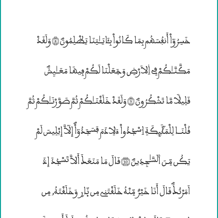
خَسِرُوٓاْ أَنفُسَهُم بِمَا كَانُواْ بِـَٔايَــٰتِنَا يَظْلِمُونَؐ (8) وَلَقَدْ
مَكَّنَّــٰكُمْ فِى ۱لاَرْضِ وَجَعَلْنَا لَكُمْ فِيهَا مَعَــٰيِشَؐ
قَلِيلًا مَّا تَشْكُرُونَؐ (9) وَلَقَدْ خَلَقْنَــٰكُمْ ثُمَّ صَوَّرْنَــٰكُمْ ثُمَّ
قُلْنَــا لِلْمَلَئِكَةِ ۹سْجُدُواْ ءَلِادَمَ فَسَجَدُوٓاْؐ إِلٓاَّ إِبْلِيسَ لَمْ
يَكُن مِّـنَ ۰لسَّـٰجِدِينَؐ (10) قَالَ مَا مَنَعَــكَ أَلاَّ تَسْجُدَ إِذَ
اَمَرْتُــكَؐ قَالَ أَنَا خَيْرٌ مِّنْهُ خَلَقْتَنِى مِن نّۭارٍ وَخَلَقْتَهُ„ مِن