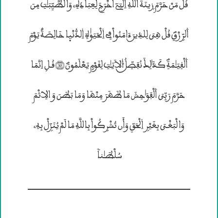
قُلْ مَنْ حَرَّمَ زۣينَةَ ۰للَّهِ ۱لتِىٓ أَخْرَجَ لِعِبَادِهِ” وَالطَّيِّبَـٰــتِ مِنَ
۰لرّۣزْقِؐ قُلْ هِيَ لِلذِيــنَ ءَامَنُواْ فِى ۱لْحَيَوٰةِ ۱لدُّنْيۭا خَالِصَةٌ يَوْمَ
۰لْقِيَـٰمَةِؐ كَذَ؛لِــكَ نُفَصِّــلُ ۴لاَيَـٰــتِ لِقَوْمٍ يَعْلَمُونَؐ (30) قُـلۣ اِنَّمَا
حَرَّمَ رَبِّيَ ۰لْفَوَ؛حِشَ مَا ظَهَرَ مِنْهَا وَمَا بَطَنَ وَ الِاثْمَ
وَالْبَغْـيَ بِغَيْرۣ ۱لْحَقِّ وَأَن تُشْرۣكُواْ بِاللَّهِ مَا لَمْ يُنَزّۣلْ بِهِ”
سُلْطَـٰناً