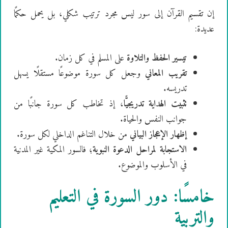
إن تقسيم القرآن إلى سور ليس مجرد ترتيب شكلي، بل يحمل حكمًا
عديدة:
تيسير الحفظ والتلاوة
على المسلم في كل زمان.
تقريب المعاني
وجعل كل سورة موضوعًا مستقلًا يسهل
تدريسه.
تثبيت الهداية تدريجيًّا
، إذ تخاطب كل سورة جانبًا من
جوانب النفس والحياة.
إظهار الإعجاز البياني
من خلال التناغم الداخلي لكل سورة.
الاستجابة لمراحل الدعوة النبوية
؛ فالسور المكية غير المدنية
في الأسلوب والموضوع.
خامسًا: دور السورة في التعليم
والتربية