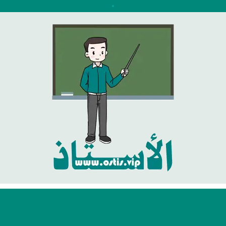
نتقل
لى
لمحتوى