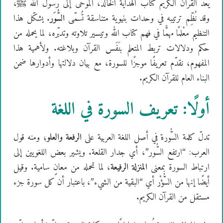
يُعَدُّ القرآن الكريم كتاب الهداية الخالد، الموحى إلى رسول الله ﷺ،
وقد نُظِّم ترتيبه في وحدات بنيوية متناسقة تُسمّى
السُّوَر
. يشكّل هذا
التنظيم معْلمًا مهمًّا في فهم كتاب الله وتيسير تلاوته وتدبّره، لما يحمله من
حكم ودلالات تربط المتعلم بنَفَس القرآن وبلاغته. ولأهمية هذا
المفهوم، نقدّم تعريفًا موجزًا للسورة، مع بيان دلالتها وأدوارها ضمن
البناء العام للقرآن الكريم.
أولًا: تعريف السورة في اللغة
تدلّ كلمة
السُّورة
في أصل اللغة العربية على
الرفعة والعلو
؛ ومنه قول
العرب: “ارتفع السُّور”، أي جدار القلعة. ويشير بعض اللغويين إلى
ارتباط السورة بمعنى
المنزلة الرفيعة
، لما تحمله من معانٍ سامية. وقيل
أيضًا إنها من
السُّؤْر
أي “البقية من الشيء”، باعتبار أن كل سورة جزء
مستقل من القرآن الكريم.