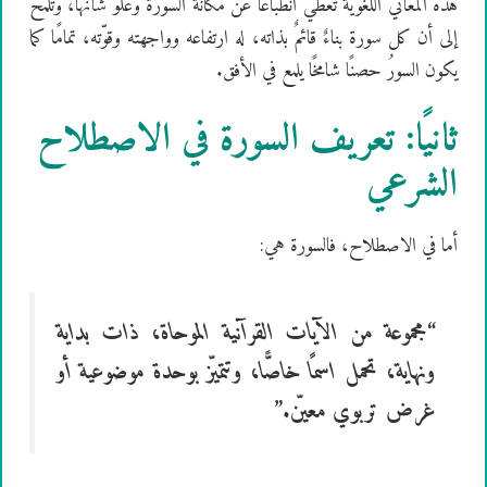
هذه المعاني اللغوية تُعطي انطباعًا عن مكانة السورة وعلوّ شأنها، وتلمّح
إلى أن كل سورة بناءٌ قائمٌ بذاته، له ارتفاعه وواجهته وقوّته، تمامًا كما
يكون السورُ حصنًا شامخًا يلمع في الأفق.
ثانيًا: تعريف السورة في الاصطلاح
الشرعي
أما في الاصطلاح، فالسورة هي:
“مجموعة من الآيات القرآنية الموحاة، ذات بداية
ونهاية، تحمل اسمًا خاصًّا، وتتميّز بوحدة موضوعية أو
غرض تربوي معيّن.”