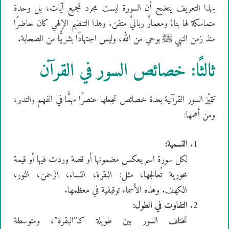
بهذا التعريف يتضح أن السورة ليست مجرد تجميع آيات، بل وحدة
متماسكة لها بناءٌ ومعمارٌ ربانيٌ متقن. وهذا التنظيم الإلهي كان حاضرًا
منذ زمن النبي ﷺ بوحي من الله، وليس اجتهادًا بشريًّا من الصحابة.
ثالثًا: خصائص السور في القرآن
تتميّز السور القرآنية بعدة خصائص تجعلها عنصرًا مهمًّا في الفهم والتدبر،
ومن أهمها:
التسمية:
لكل سورة اسم يعكس مضمونها أو قصة وردت فيها أو قيمة
محورية تُعالجها، مثل:
البقرة، النساء، الرحمن، النور،
الكهف
. وهذه الأسماء توقيفية في معظمها.
التفاوت في الطول:
تختلف السور بين طويلة كـ”البقرة”، ومتوسطة