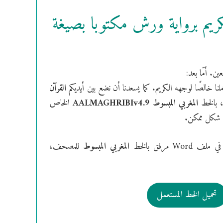
ريم برواية ورش مكتوبا بصيغة
ن. أمّا بعد:
عملنا خالصًا لوجهه الكريم. كما يسعدنا أن نضع بين أيديكم
القرآن
 بالخط
المغربي المبسوط
AALMAGHRIBIv4.9
الخاص
ل شكل ممكن.
 ملف Word مرفق بالخط
المغربي المبسوط
للمصحف،
تحميل الخط المستعمل