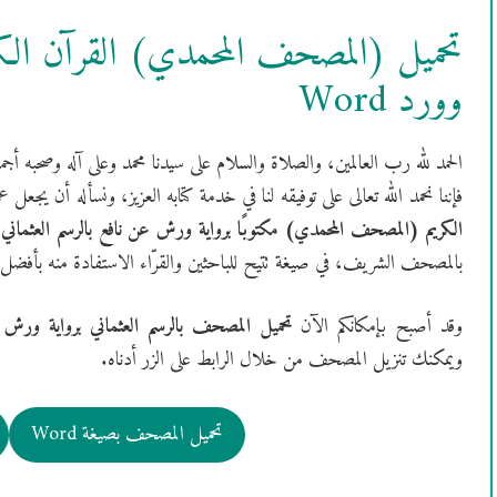
تحميل (المصحف المحمدي) القرآن الك
وورد Word
الحمد لله رب العالمين، والصلاة والسلام على سيدنا محمد وعلى آله وصحبه أجمعي
فإننا نحمد الله تعالى على توفيقه لنا في خدمة كتابه العزيز، ونسأله أن يجعل 
الكريم (المصحف المحمدي) مكتوبًا برواية ورش عن نافع بالرسم العثماني
،
بالمصحف الشريف، في صيغة تتيح للباحثين والقرّاء الاستفادة منه بأفض
وقد أصبح بإمكانكم الآن
تحميل المصحف بالرسم العثماني برواية ورش
في
ويمكنك تنزيل المصحف من خلال الرابط على الزر أدناه.
تحميل المصحف بصيغة Word