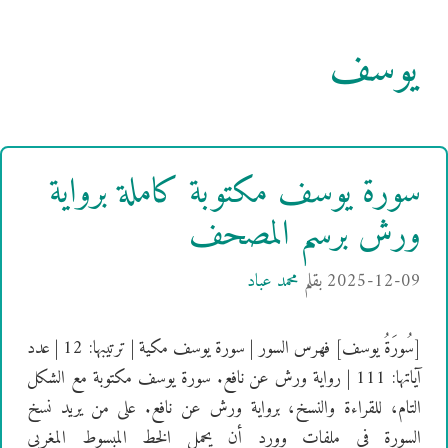
يوسف
سورة يوسف مكتوبة كاملة برواية
ورش برسم المصحف
2025-12-09
بقلم
محمد عباد
[سُورَةُ يوسف] فهرس السور | سورة يوسف مكية | ترتيبها: 12 | عدد
آياتها: 111 | رواية ورش عن نافع. سورة يوسف مكتوبة مع الشكل
التام، للقراءة والنسخ، برواية ورش عن نافع. على من يريد نسخ
السورة في ملفات وورد أن يحمل الخط المبسوط المغربي