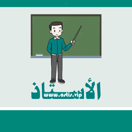
نتقل
لى
لمحتوى