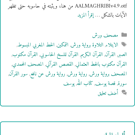
AALMAGHRIBIv4.9.otf من هنا، ويثبته في حاسوبه حتى تظهر
الآيات بالشكل …
إقرأ المزيد
التصنيفات
مصحف ورش
الوسوم
الابتلاء
,
التلاوة برواية ورش
,
التمكين
,
الخط المغربي المبسوط
,
الصبر
,
القرآن
,
القرآن الكريم
,
القرآن للنسخ الحاسوبي
,
القرآن مكتوب
,
القرآن مكتوب بالخط العثماني
,
القصص القرآني
,
المصحف المحمدي
,
المصحف برواية ورش
,
رواية ورش
,
رواية ورش عن نافع
,
سور القرآن
,
سورة
,
قصة يوسف
,
كتاب الله
,
يوسف
أضف تعليق