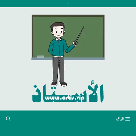
نتقل
لى
لمحتوى
القائمة