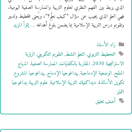
الذي يربط بين الفهم النظري لعلوم التربية والممارسة الصفية اليومية.
فهي العلم الذي يجيب عن سؤال “كيف نعلِّم؟”، ويُعنى بتخطيط وتدبير
وتقويم درس التربية الإسلامية بما يضمن بلوغ أهدافه …
إقرأ المزيد
التصنيفات
زاد الأستاذ
الوسوم
التخطيط التربوي
,
التعلم النشط
,
التقويم التكويني
,
الرؤية
الاستراتيجية 2030
,
المقاربة بالكفايات
,
الممارسة الصفية
,
المنهاج
المنقح
,
الوضعية الإدماجية
,
بيداغوجيا الإدماج
,
بيداغوجيا المشروع
,
تكوين الأساتذة
,
ديداكتيك التربية الإسلامية
,
علوم التربية
,
يداغوجيا
التمايز
أضف تعليق