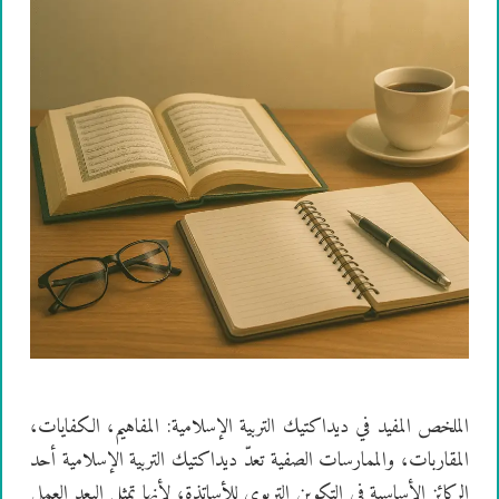
الملخص المفيد في ديداكتيك التربية الإسلامية: المفاهيم، الكفايات،
المقاربات، والممارسات الصفية تعدّ ديداكتيك التربية الإسلامية أحد
الركائز الأساسية في التكوين التربوي للأساتذة، لأنها تمثل البعد العملي