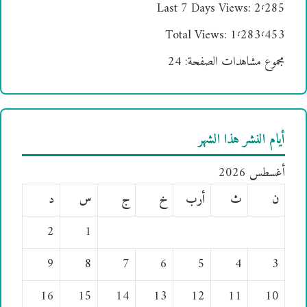
Last 7 Days Views:
2٬285
Total Views:
1٬283٬453
مجموع مشاهدات الصفحة:
24
أيام النشر هذا الشهر
أغسطس 2026
ن
ث
أرب
خ
ج
س
د
2
1
9
8
7
6
5
4
3
16
15
14
13
12
11
10