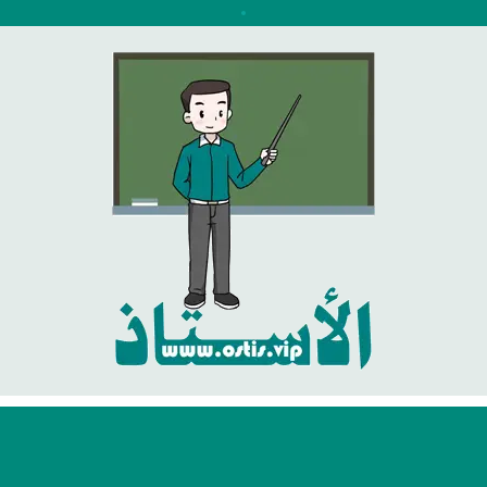
نتقل
لى
لمحتوى