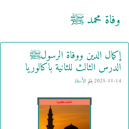
وفاة محمد ﷺ
إكمال الدين ووفاة الرسولﷺ
الدرس الثالث للثانية باكالوريا
2025-11-14
بقلم
الأستاذ