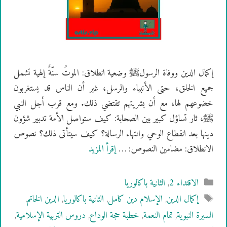
إكمال الدين ووفاة الرسولﷺ وضعية انطلاق: الموتُ سنّةٌ إلهية تشمل
جميع الخلق، حتى الأنبياء والرسل، غير أن الناس قد يستغربون
خضوعهم لها، مع أن بشريتهم تقتضي ذلك. ومع قرب أجل النبي
ﷺ، ثار تساؤل كبير بين الصحابة: كيف ستواصل الأمة تدبير شؤون
دينها بعد انقطاع الوحي وانتهاء الرسالة؟ كيف سيتأتى ذلك؟ نصوص
الانطلاق: مضامين النصوص: …
إقرأ المزيد
التصنيفات
الاقتداء 2
,
الثانية باكالوريا
الوسوم
إكمال الدين
,
الإسلام دين كامل
,
الثانية باكالوريا
,
الدين الخاتم
,
السيرة النبوية
,
تمام النعمة
,
خطبة حجة الوداع
,
دروس التربية الإسلامية
,