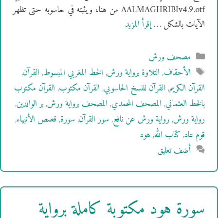
AALMAGHRIBIv4.9.otf من هنا، ويثبته في حاسوبه حتى تظهر
الآيات بالشكل …
إقرأ المزيد
التصنيفات
مصحف ورش
الوسوم
الأحقاف
,
التلاوة برواية ورش
,
الخط المغربي المبسوط
,
القرآن
,
القرآن الكريم
,
القرآن للنسخ الحاسوبي
,
القرآن مكتوب
,
القرآن مكتوب
بالخط العثماني
,
المصحف المحمدي
,
المصحف برواية ورش
,
بر الوالدين
,
رواية ورش
,
رواية ورش عن نافع
,
سور القرآن
,
سورة
,
قصص الأنبياء
,
قوم عاد
,
كتاب الله
,
هود
أضف تعليق
سورة هود مكتوبة كاملة برواية