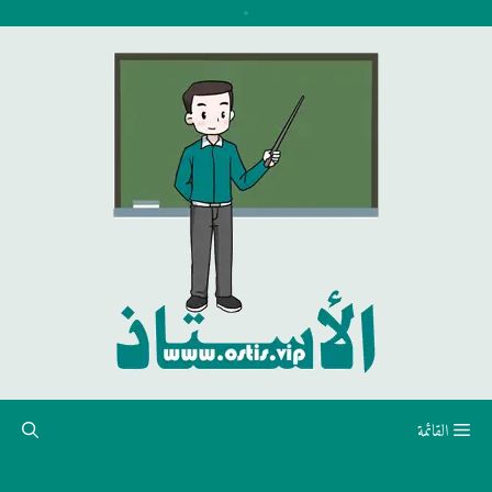
نتقل
لى
لمحتوى
القائمة