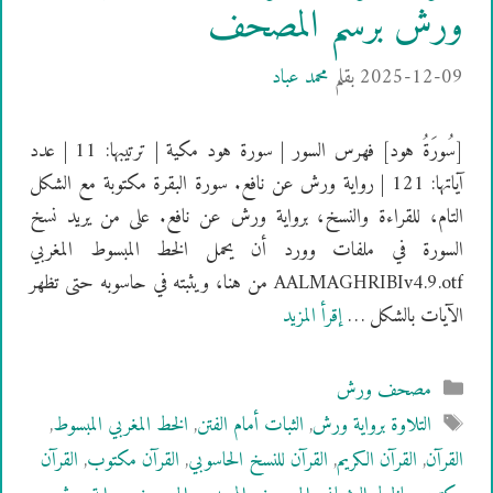
ورش برسم المصحف
2025-12-09
بقلم
محمد عباد
[سُورَةُ هود] فهرس السور | سورة هود مكية | ترتيبها: 11 | عدد
آياتها: 121 | رواية ورش عن نافع. سورة البقرة مكتوبة مع الشكل
التام، للقراءة والنسخ، برواية ورش عن نافع. على من يريد نسخ
السورة في ملفات وورد أن يحمل الخط المبسوط المغربي
AALMAGHRIBIv4.9.otf من هنا، ويثبته في حاسوبه حتى تظهر
الآيات بالشكل …
إقرأ المزيد
التصنيفات
مصحف ورش
الوسوم
التلاوة برواية ورش
,
الثبات أمام الفتن
,
الخط المغربي المبسوط
,
القرآن
,
القرآن الكريم
,
القرآن للنسخ الحاسوبي
,
القرآن مكتوب
,
القرآن