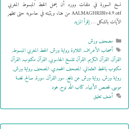
نسخ السورة في ملفات وورد أن يحمل الخط المبسوط المغربي
AALMAGHRIBIv4.9.otf من هنا، ويثبته في حاسوبه حتى تظهر
الآيات بالشكل …
إقرأ المزيد
التصنيفات
مصحف ورش
الوسوم
أصحاب الأعراف
,
التلاوة برواية ورش
,
الخط المغربي المبسوط
,
القرآن
,
القرآن الكريم
,
القرآن للنسخ الحاسوبي
,
القرآن مكتوب
,
القرآن
مكتوب بالخط العثماني
,
المصحف المحمدي
,
المصحف برواية ورش
,
رواية ورش
,
رواية ورش عن نافع
,
سور القرآن
,
سورة
,
صالح
,
قصة
موسى
,
قصص الأنبياء
,
كتاب الله
,
نوح
,
هود
أضف تعليق