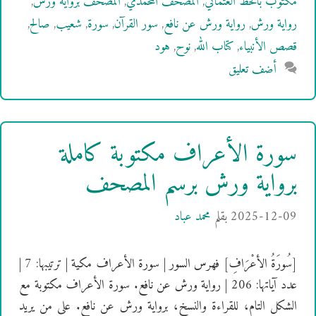
مكتوب بالخط العثماني
,
المصحف المحمدي
,
المصحف برواية ورش
,
رواية ورش
,
رواية ورش عن نافع
,
سور القرآن
,
سورة
,
شعيب
,
صالح
,
قصص الأنبياء
,
كتاب الله
,
نوح
,
هود
أضف تعليق
سورة الأعراف مكتوبة كاملة
برواية ورش برسم المصحف
2025-12-09
بقلم
محمد عباد
[سُورَةُ الأعْرَافِ] فهرس السور | سورة الأعراف مكية | ترتيبها: 7 |
عدد آياتها: 206 | رواية ورش عن نافع. سورة الأعراف مكتوبة مع
الشكل التام، للقراءة والنسخ، برواية ورش عن نافع. على من يريد