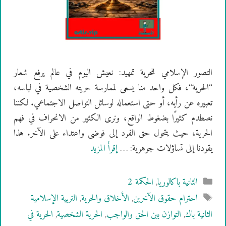
التصور الإسلامي للحرية تمهيد: نعيش اليوم في عالم يرفع شعار
“الحرية“، فكل واحد منا يسعى لممارسة حريته الشخصية في لباسه،
تعبيره عن رأيه، أو حتى استعماله لوسائل التواصل الاجتماعي. لكننا
نصطدم كثيرًا بضغوط الواقع، ونرى الكثير من الانحراف في فهم
الحرية، حيث يتحول حق الفرد إلى فوضى واعتداء على الآخر. هذا
يقودنا إلى تساؤلات جوهرية: …
إقرأ المزيد
التصنيفات
الثانية باكالوريا
,
الحكمة 2
الوسوم
احترام حقوق الآخرين
,
الأخلاق والحرية
,
التربية الإسلامية
الثانية باك
,
التوازن بين الحق والواجب
,
الحرية الشخصية
,
الحرية في