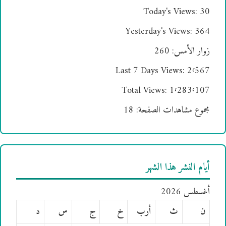
Today's Views:
30
Yesterday's Views:
364
زوار الأمس:
260
Last 7 Days Views:
2٬567
Total Views:
1٬283٬107
مجموع مشاهدات الصفحة:
18
أيام النشر هذا الشهر
أغسطس 2026
ن
ث
أرب
خ
ج
س
د