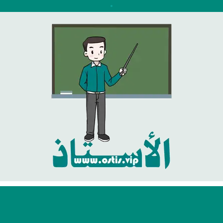
نتقل
لى
لمحتوى