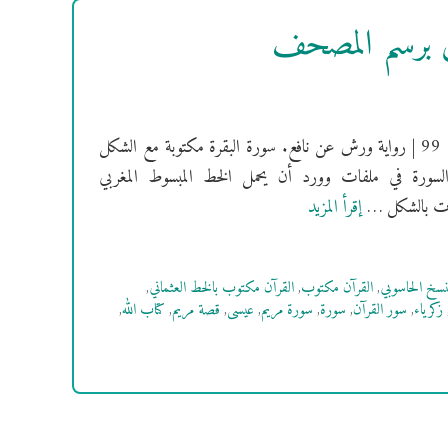
ش برسم المصحف
[سُورَةُ مريم] فهرس السور | سورة مريم مكية | ترتيبها: 19 | عدد آياتها: 99 | رواية ورش عن نافع. سورة البقرة مكتوبة مع الشكل
السورة في ملفات وورد أن يحمل الخط المبسوط المغربي
إقرأ المزيد
لنسخ الحاسوبي
,
القرآن مكتوب
,
القرآن مكتوب بالخط العثماني
,
زكرياء
,
سور القرآن
,
سورة
,
سورة مريم
,
عيسى
,
قصة مريم
,
كتاب الله
,