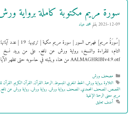
سورة مريم مكتوبة كاملة برواية ور
2025-12-09
بقلم
محمد عباد
التام، للقراءة والنسخ، برواية ورش عن نافع. على من يريد نسخ 
AALMAGHRIBIv4.9.otf من هنا، ويثبته في حاسوبه حتى تظهر الآيات بالشكل …
التصنيفات
مصحف ورش
الوسوم
التلاوة برواية ورش
,
الخط المغربي المبسوط
,
الرحمة
,
القرآن
,
القرآن الكريم
,
القرآن ل
القصص
,
المصحف المحمدي
,
المصحف برواية ورش
,
رواية ورش
,
رواية ورش عن نافع
,
مريم
,
معنى الرحمة الإلهية
أضف تعليق