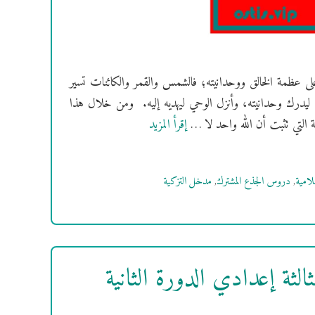
ى عظمة الخالق ووحدانيته؛ فالشمس والقمر والكائنات تسير
رة ليدرك وحدانيته، وأنزل الوحي ليهديه إليه. ومن خلال هذا
ة التي تثبت أن الله واحد لا …
إقرأ المزيد
لامية
,
دروس الجذع المشترك
,
مدخل التزكية
ثة إعدادي الدورة الثانية