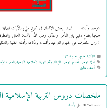
التوحيد وأدلته تمهيد يعيش الإنسان في كونٍ مليءٍ بالآيات الدالة عل
جميعها بنظامٍ دقيقٍ يثير التأمل والتفكر، وهب الله الإنسان العقل والفط
الدرس سنتعرف على مفهوم التوحيد وأقسامه ومكانته وأدلته النقلية والعقلي
التصنيفات
التزكية جذع
,
الجذع المشترك
الوسوم
أدلة التوحيد
,
أقسام التوحيد
,
الإيمان بالله
,
التربية الإسلامية
,
التوحيد
,
العقيدة الإس
أضف تعليق
ملخصات دروس التربية الإسلامية الثال
2025-05-29
بقلم
الأستاذ