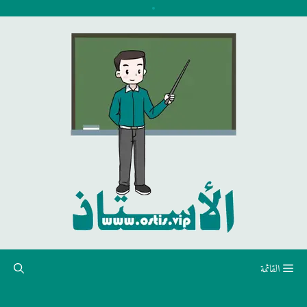
نتقل
لى
لمحتوى
القائمة