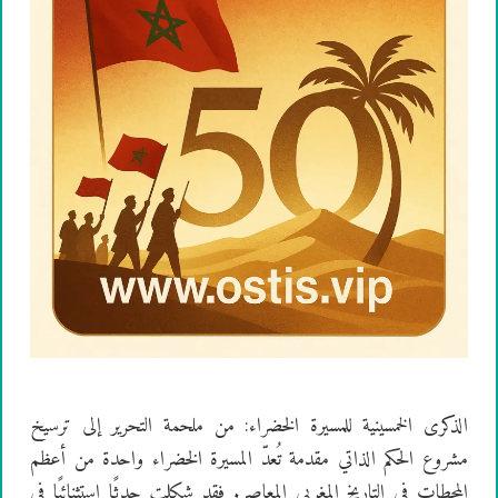
الذكرى الخمسينية للمسيرة الخضراء: من ملحمة التحرير إلى ترسيخ
مشروع الحكم الذاتي مقدمة تُعدّ المسيرة الخضراء واحدة من أعظم
المحطات في التاريخ المغربي المعاصر. فقد شكلت حدثًا استثنائيًا في