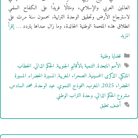
العالمين العربي والإسلامي، ومثالًا فريدًا على الكفاح السلمي
لاسترجاع الأرض وتحقيق الوحدة الترابية. خمسون سنة مرت على
انطلاق هذه الملحمة الوطنية الخالدة، وما زال صداها يتردد …
إقرأ
المزيد
التصنيفات
قضايا وطنية
الوسوم
الأمم المتحدة
,
التنمية بالأقاليم الجنوبية
,
الحكم الذاتي
,
الخطاب
الملكي
,
الذكرى الخمسينية
,
الصحراء المغربية
,
المسيرة الخضراء
,
المسيرة
الخضراء 2025
,
المغرب
,
النموذج التنموي
,
عيد الوحدة
,
محمد السادس
,
مشروع الحكم الذاتي
,
وحدة التراب الوطني
أضف تعليق