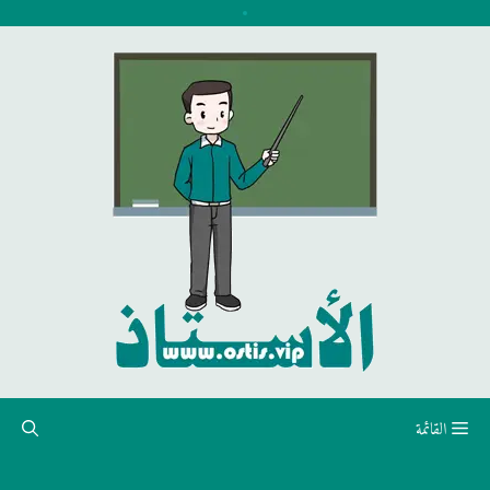
نتقل
لى
لمحتوى
القائمة