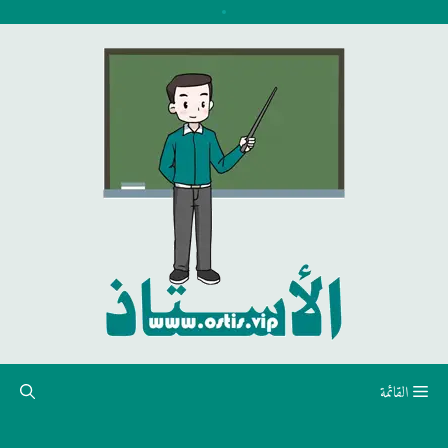
نتقل
لى
لمحتوى
القائمة