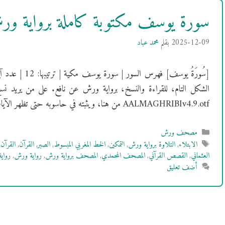
سورة يوسف مكتوبة كاملة برواية و
2025-12-09
بقلم
محمد عباد
الشكل التام، للقراءة والنسخ، برواية ورش عن نافع. على من يريد نس
AALMAGHRIBIv4.9.otf من هنا، ويثبته في حاسوبه حتى تظهر الآيات بالشكل …
التصنيفات
مصحف ورش
الوسوم
الابتلاء
,
التلاوة برواية ورش
,
التمكين
,
الخط المغربي المبسوط
,
الصبر
,
القرآن
,
القرآن 
العثماني
,
القصص القرآني
,
المصحف المحمدي
,
المصحف برواية ورش
,
رواية ورش
,
رواي
أضف تعليق