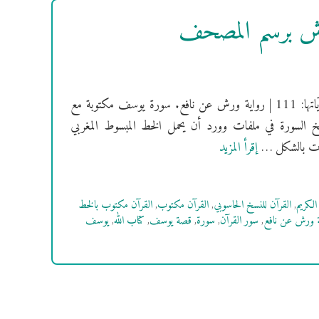
رش برسم المصحف
[سُورَةُ يوسف] فهرس السور | سورة يوسف مكية | ترتيبها: 12 | عدد آياتها: 111 | رواية ورش عن نافع. سورة يوسف مكتوبة مع
خ السورة في ملفات وورد أن يحمل الخط المبسوط المغربي
إقرأ المزيد
الكريم
,
القرآن للنسخ الحاسوبي
,
القرآن مكتوب
,
القرآن مكتوب بالخط
ة ورش عن نافع
,
سور القرآن
,
سورة
,
قصة يوسف
,
كتاب الله
,
يوسف