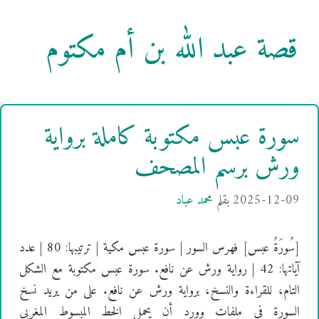
قصة عبد الله بن أم مكتوم
سورة عبس مكتوبة كاملة برواية
ورش برسم المصحف
2025-12-09
بقلم
محمد عباد
[سُورَةُ عبس] فهرس السور | سورة عبس مكية | ترتيبها: 80 | عدد
آياتها: 42 | رواية ورش عن نافع. سورة عبس مكتوبة مع الشكل
التام، للقراءة والنسخ، برواية ورش عن نافع. على من يريد نسخ
السورة في ملفات وورد أن يحمل الخط المبسوط المغربي