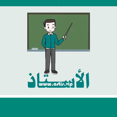
نتقل
لى
لمحتوى