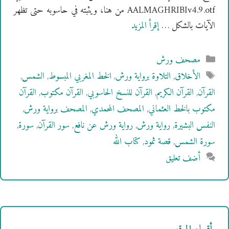
AALMAGHRIBIv4.9.otf من هنا، ويثبته في حاسوبه حتى تظهر
الآيات بالشكل …
إقرأ المزيد
التصنيفات
مصحف ورش
الوسوم
الأخلاق
,
التلاوة برواية ورش
,
الخط المغربي المبسوط
,
الشمس
,
القرآن
,
القرآن الكريم
,
القرآن للنسخ الحاسوبي
,
القرآن مكتوب
,
القرآن
مكتوب بالخط العثماني
,
المصحف المحمدي
,
المصحف برواية ورش
,
النفس البشيرة
,
رواية ورش
,
رواية ورش عن نافع
,
سور القرآن
,
سورة
,
سورة الشمس
,
قصة ثمود
,
كتاب الله
أضف تعليق