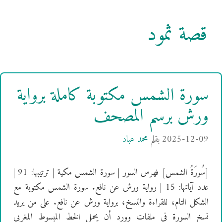
قصة ثمود
سورة الشمس مكتوبة كاملة برواية
ورش برسم المصحف
2025-12-09
بقلم
محمد عباد
[سُورَةُ الشمس] فهرس السور | سورة الشمس مكية | ترتيبها: 91 |
عدد آياتها: 15 | رواية ورش عن نافع. سورة الشمس مكتوبة مع
الشكل التام، للقراءة والنسخ، برواية ورش عن نافع. على من يريد
نسخ السورة في ملفات وورد أن يحمل الخط المبسوط المغربي