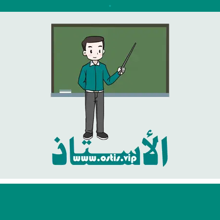
نتقل
لى
لمحتوى