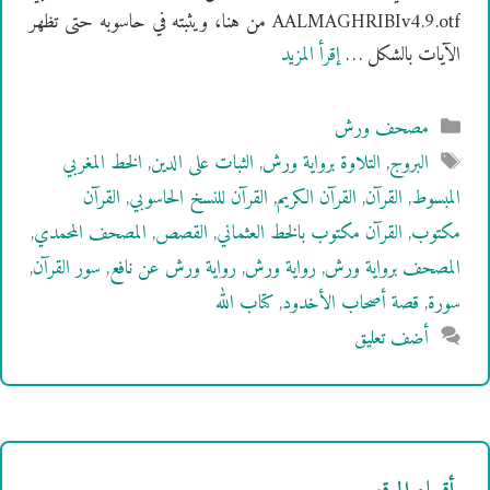
AALMAGHRIBIv4.9.otf من هنا، ويثبته في حاسوبه حتى تظهر
الآيات بالشكل …
إقرأ المزيد
التصنيفات
مصحف ورش
الوسوم
البروج
,
التلاوة برواية ورش
,
الثبات على الدين
,
الخط المغربي
المبسوط
,
القرآن
,
القرآن الكريم
,
القرآن للنسخ الحاسوبي
,
القرآن
مكتوب
,
القرآن مكتوب بالخط العثماني
,
القصص
,
المصحف المحمدي
,
المصحف برواية ورش
,
رواية ورش
,
رواية ورش عن نافع
,
سور القرآن
,
سورة
,
قصة أصحاب الأخدود
,
كتاب الله
أضف تعليق