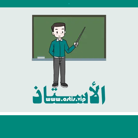
نتقل
لى
لمحتوى