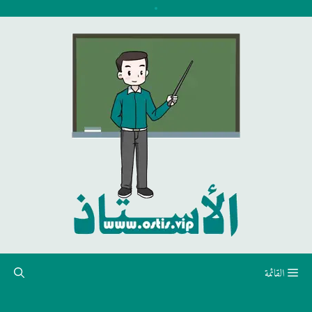
نتقل
لى
لمحتوى
القائمة