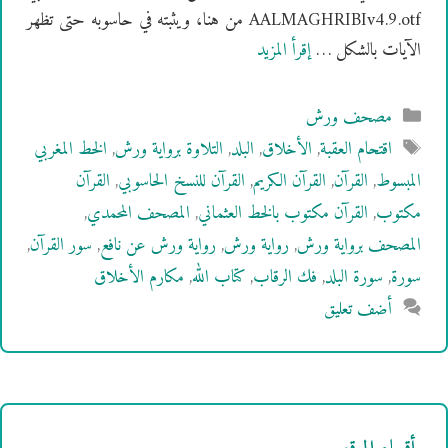
AALMAGHRIBIv4.9.otf من هنا، ويثبته في حاسوبه حتى تظهر
الآيات بالشكل …
إقرأ المزيد
التصنيفات
مصحف ورش
الوسوم
اقتحام العقبة
,
الأخلاق
,
البلد
,
التلاوة برواية ورش
,
الخط المغربي
المبسوط
,
القرآن
,
القرآن الكريم
,
القرآن للنسخ الحاسوبي
,
القرآن
مكتوب
,
القرآن مكتوب بالخط العثماني
,
المصحف المحمدي
,
المصحف برواية ورش
,
رواية ورش
,
رواية ورش عن نافع
,
سور القرآن
,
سورة
,
سورة البلد
,
فك الرقاب
,
كتاب الله
,
مكارم الأخلاق
أضف تعليق