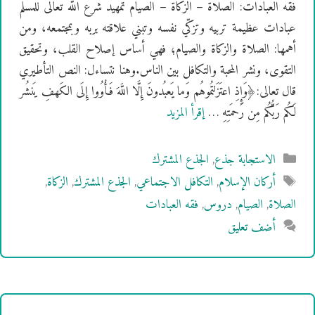
فقه العبادات: الصلاة – الزكاة – الصيام تمهيد شرع الله تعالى للمسلم
عبادات عظيمة تربيه وتزكّي نفسه وتبني علاقته بربه وبمجتمعه، ومن
أهمها: الصلاة والزكاة والصيام؛ فهي أساس إصلاح القلب، وتحقيق
التقوى، ونشر المحبة والتكافل بين الناس.وهنا نتساءل: النص التأطيري
قال تعالى:﴿وَإِذِ اعتَزَلتُموهُم وَما يَعبُدونَ إِلَّا اللَّهَ فَأْوُوا إِلَى الكَهفِ يَنشُر
لَكُم رَبُّكُم مِن رَحمَتِهِ …
إقرأ المزيد
التصنيفات
الاستجابة جذع
,
الجذع المشترك
الوسوم
أركان الإسلام
,
التكافل الاجتماعي
,
الجذع المشترك
,
الزكاة
,
الصلاة
,
الصيام
,
دروس
,
فقه العبادات
أضف تعليق