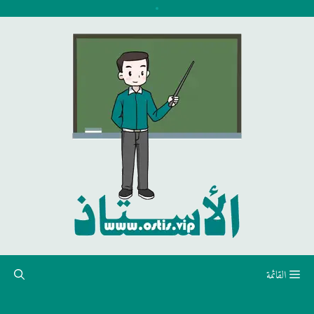
نتقل
لى
لمحتوى
القائمة