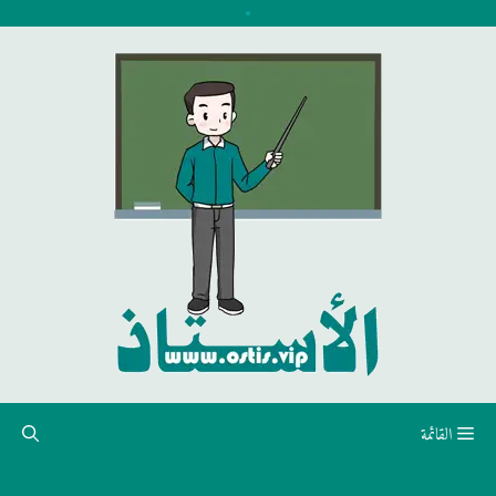
نتقل
لى
لمحتوى
القائمة