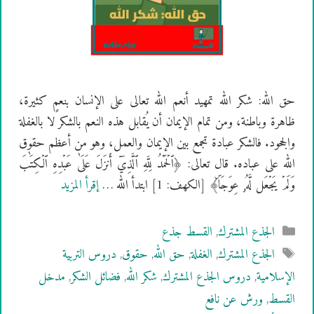
حق الله: شكر الله تمهيد أنعم الله تعالى على الإنسان بنعمٍ كثيرة،
ظاهرة وباطنة، ومن تمام الإيمان أن يُقابل هذه النعم بالشكر لا بالغفلة
والجحود. فالشكر عبادة تجمع بين الإيمان والعمل، وهو من أعظم حقوق
الله على عباده. قال تعالى: ﴿ٱلۡحَمۡدُ لِلَّهِ ٱلَّذِيٓ أَنزَلَ عَلَىٰ عَبۡدِهِ ٱلۡكِتَٰبَ
وَلَمۡ يَجۡعَل لَّهُۥ عِوَجَاۜ﴾ [الكهف: 1] ابتدأ الله …
إقرأ المزيد
التصنيفات
الجذع المشترك
,
القسط جذع
الوسوم
الجذع المشترك
,
الغفلة
,
حق الله
,
حقوق
,
دروس التربية
الإسلامية
,
دروس الجذع المشترك
,
شكر الله
,
فضائل الشكر
,
مدخل
القسط
,
ورش عن نافع