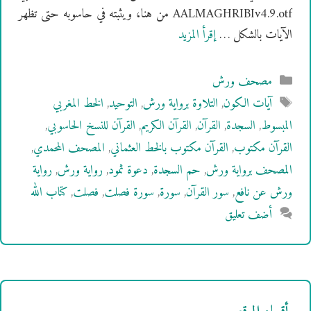
AALMAGHRIBIv4.9.otf من هنا، ويثبته في حاسوبه حتى تظهر
الآيات بالشكل …
إقرأ المزيد
التصنيفات
مصحف ورش
الوسوم
آيات الكون
,
التلاوة برواية ورش
,
التوحيد
,
الخط المغربي
المبسوط
,
السجدة
,
القرآن
,
القرآن الكريم
,
القرآن للنسخ الحاسوبي
,
القرآن مكتوب
,
القرآن مكتوب بالخط العثماني
,
المصحف المحمدي
,
المصحف برواية ورش
,
حم السجدة
,
دعوة ثمود
,
رواية ورش
,
رواية
ورش عن نافع
,
سور القرآن
,
سورة
,
سورة فصلت
,
فصلت
,
كتاب الله
أضف تعليق