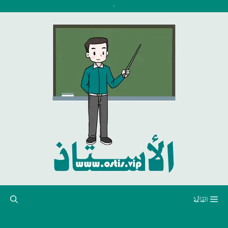
نتقل
لى
لمحتوى
القائمة