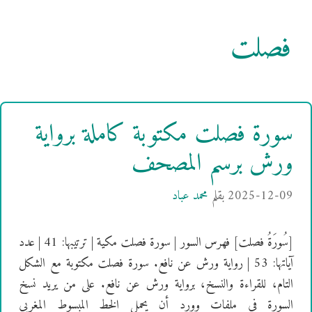
فصلت
سورة فصلت مكتوبة كاملة برواية
ورش برسم المصحف
2025-12-09
بقلم
محمد عباد
[سُورَةُ فصلت] فهرس السور | سورة فصلت مكية | ترتيبها: 41 | عدد
آياتها: 53 | رواية ورش عن نافع. سورة فصلت مكتوبة مع الشكل
التام، للقراءة والنسخ، برواية ورش عن نافع. على من يريد نسخ
السورة في ملفات وورد أن يحمل الخط المبسوط المغربي