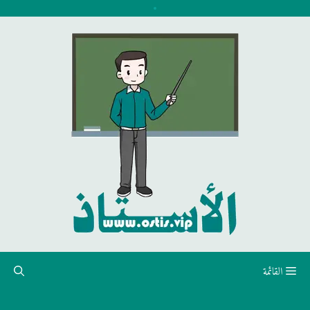
نتقل
لى
لمحتوى
القائمة