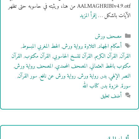
AALMAGHRIBIv4.9.otf من هنا، ويثبته في حاسوبه حتى تظهر
الآيات بالشكل …
إقرأ المزيد
التصنيفات
مصحف ورش
الوسوم
أحكام الجهاد
,
التلاوة برواية ورش
,
الخط المغربي المبسوط
,
القرآن
,
القرآن الكريم
,
القرآن للنسخ الحاسوبي
,
القرآن مكتوب
,
القرآن
مكتوب بالخط العثماني
,
المصحف المحمدي
,
المصحف برواية ورش
,
النصر الإلهي
,
بدر
,
رواية ورش
,
رواية ورش عن نافع
,
سور القرآن
,
سورة
,
غزوة بدر
,
كتاب الله
أضف تعليق