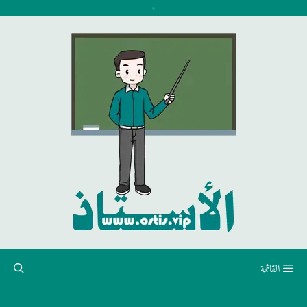
نتقل
لى
لمحتوى
القائمة