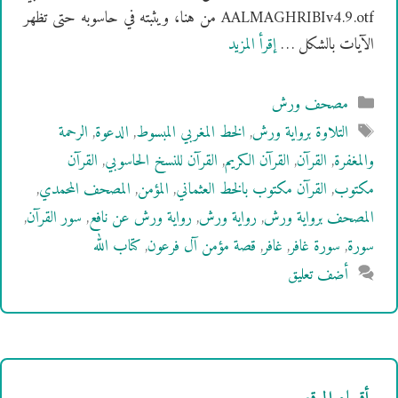
AALMAGHRIBIv4.9.otf من هنا، ويثبته في حاسوبه حتى تظهر
الآيات بالشكل …
إقرأ المزيد
التصنيفات
مصحف ورش
الوسوم
التلاوة برواية ورش
,
الخط المغربي المبسوط
,
الدعوة
,
الرحمة
والمغفرة
,
القرآن
,
القرآن الكريم
,
القرآن للنسخ الحاسوبي
,
القرآن
مكتوب
,
القرآن مكتوب بالخط العثماني
,
المؤمن
,
المصحف المحمدي
,
المصحف برواية ورش
,
رواية ورش
,
رواية ورش عن نافع
,
سور القرآن
,
سورة
,
سورة غافر
,
غافر
,
قصة مؤمن آل فرعون
,
كتاب الله
أضف تعليق