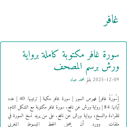
غافر
سورة غافر مكتوبة كاملة برواية
ورش برسم المصحف
2025-12-09
بقلم
محمد عباد
[سُورَةُ غافر] فهرس السور | سورة غافر مكية | ترتيبها: 40 | عدد
آياتها: 84 | رواية ورش عن نافع. سورة غافر مكتوبة مع الشكل التام،
للقراءة والنسخ، برواية ورش عن نافع. على من يريد نسخ السورة في
ملفات وورد أن يحمل الخط المبسوط المغربي