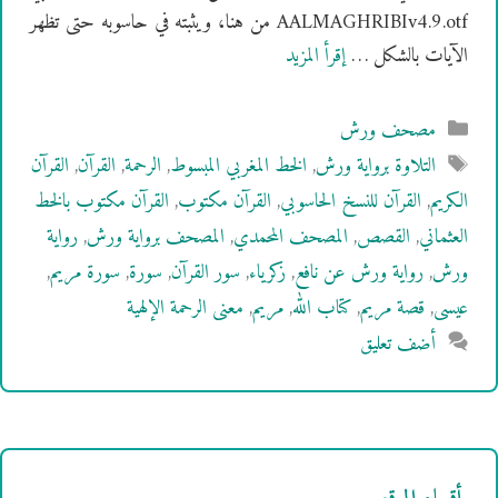
AALMAGHRIBIv4.9.otf من هنا، ويثبته في حاسوبه حتى تظهر
الآيات بالشكل …
إقرأ المزيد
التصنيفات
مصحف ورش
الوسوم
التلاوة برواية ورش
,
الخط المغربي المبسوط
,
الرحمة
,
القرآن
,
القرآن
الكريم
,
القرآن للنسخ الحاسوبي
,
القرآن مكتوب
,
القرآن مكتوب بالخط
العثماني
,
القصص
,
المصحف المحمدي
,
المصحف برواية ورش
,
رواية
ورش
,
رواية ورش عن نافع
,
زكرياء
,
سور القرآن
,
سورة
,
سورة مريم
,
عيسى
,
قصة مريم
,
كتاب الله
,
مريم
,
معنى الرحمة الإلهية
أضف تعليق