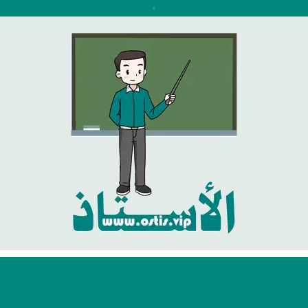
نتقل
لى
لمحتوى