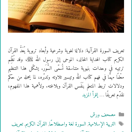
تعريف السورة القرآنية: دلالة لغوية وشرعية وأبعاد تربوية يُعَدُّ القرآن
الكريم كتاب الهداية الخالد، الموحى إلى رسول الله ﷺ، وقد نُظِّم
ترتيبه في وحدات بنيوية متناسقة تُسمّى السُّوَر. يشكّل هذا التنظيم
معْلمًا مهمًّا في فهم كتاب الله وتيسير تلاوته وتدبّره، لما يحمله من حكم
ودلالات تربط المتعلم بنَفَس القرآن وبلاغته. ولأهمية هذا المفهوم،
نقدّم تعريفًا …
إقرأ المزيد
التصنيفات
مصحف ورش
الوسوم
التربية الإسلامية
,
السورة لغة واصطلاحًا
,
القرآن الكريم
,
تعريف