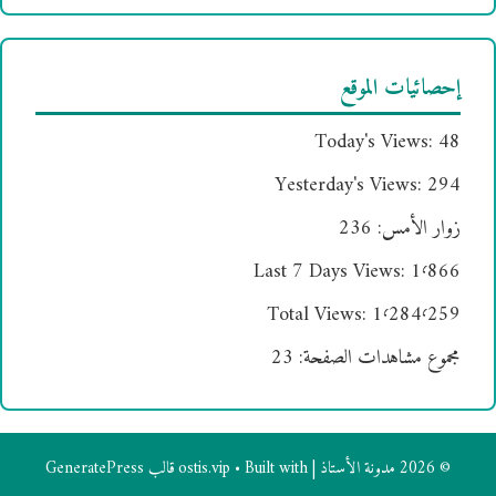
إحصائيات الموقع
Today's Views:
48
Yesterday's Views:
294
زوار الأمس:
236
Last 7 Days Views:
1٬866
Total Views:
1٬284٬259
مجموع مشاهدات الصفحة:
23
© 2026 مدونة الأستاذ | ostis.vip
• Built with
قالب GeneratePress