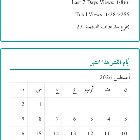
Last 7 Days Views:
1٬866
Total Views:
1٬284٬259
مجموع مشاهدات الصفحة:
23
أيام النشر هذا الشهر
أغسطس 2026
ن
ث
أرب
خ
ج
س
د
2
1
9
8
7
6
5
4
3
16
15
14
13
12
11
10