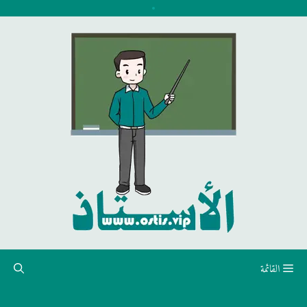
نتقل
لى
لمحتوى
القائمة