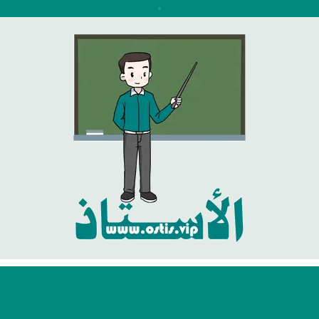
نتقل
لى
لمحتوى