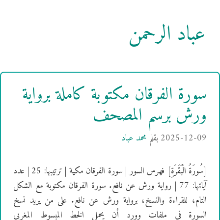
عباد الرحمن
سورة الفرقان مكتوبة كاملة برواية
ورش برسم المصحف
2025-12-09
بقلم
محمد عباد
[سُورَةُ الْبَقَرَةِ] فهرس السور | سورة الفرقان مكية | ترتيبها: 25 | عدد
آياتها: 77 | رواية ورش عن نافع. سورة الفرقان مكتوبة مع الشكل
التام، للقراءة والنسخ، برواية ورش عن نافع. على من يريد نسخ
السورة في ملفات وورد أن يحمل الخط المبسوط المغربي