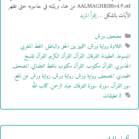
AALMAGHRIBIv4.9.otf من هنا، ويثبته في حاسوبه حتى تظهر
الآيات بالشكل …
إقرأ المزيد
التصنيفات
مصحف ورش
الوسوم
التلاوة برواية ورش
,
التمييز بين الحق والباطل
,
الخط المغربي
المبسوط
,
العقيدة
,
الفرقان
,
القرآن
,
القرآن الكريم
,
القرآن للنسخ
الحاسوبي
,
القرآن مكتوب
,
القرآن مكتوب بالخط العثماني
,
المصحف
المحمدي
,
المصحف برواية ورش
,
رواية ورش
,
رواية ورش عن نافع
,
سور القرآن
,
سورة
,
سورة الفرقان
,
عباد الرحمن
,
كتاب الله
2 تعليقات