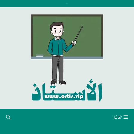
نتقل
لى
لمحتوى
القائمة