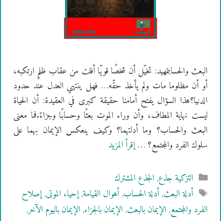
البعث والحسابتمهيد: تخيّل أن شخصًا قويّا أفلت من عقاب ظلمٍ ارتكبه،
أو أن مظلوما مات ولم يأخذ حقّه… فهل ينتهي العدل عند حدود
الدنيا؟هذا السؤال يفتح أمامنا حقيقة كبرى في العقيدة: أن الحياة
ليست نهاية المطاف، وأن وراء الموت بعثًا وحسابًا وجزاءً.فما معنى
البعث والحساب؟ وما أدلتهما؟ وكيف ينعكس الإيمان بهما على
سلوك الفرد والمجتمع؟ …
إقرأ المزيد
التصنيفات
التزكية جذع
,
الجذع المشترك
الوسوم
أدلة البعث
,
أدلة الحساب
,
أهوال القيامة
,
إحياء الموتى
,
إصلاح
الفرد والمجتمع
,
الإيمان بالبعث
,
الإيمان بالجزاء
,
الإيمان باليوم الآخر
,