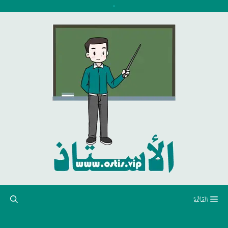
نتقل
لى
لمحتوى
القائمة