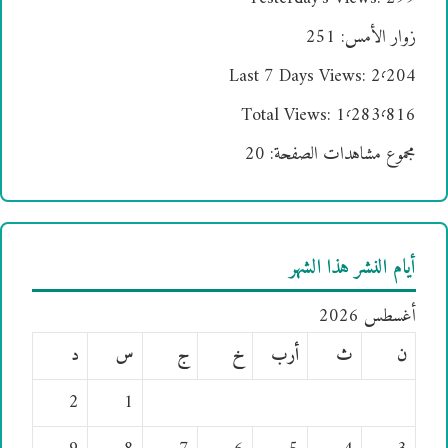
زوار الأمس:
251
Last 7 Days Views:
2٬204
Total Views:
1٬283٬816
مجموع مشاهدات الصفحة:
20
أيام النشر هذا الشهر
أغسطس 2026
ن
ث
أرب
خ
ج
س
د
2
1