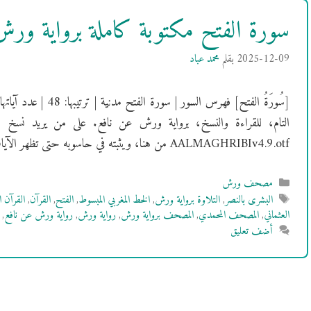
سورة الفتح مكتوبة كاملة برواية ور
2025-12-09
بقلم
محمد عباد
التام، للقراءة والنسخ، برواية ورش عن نافع. على من يريد نسخ 
AALMAGHRIBIv4.9.otf من هنا، ويثبته في حاسوبه حتى تظهر الآيات بالشكل …
التصنيفات
مصحف ورش
الوسوم
البشرى بالنصر
,
التلاوة برواية ورش
,
الخط المغربي المبسوط
,
الفتح
,
القرآن
,
القرآن ا
العثماني
,
المصحف المحمدي
,
المصحف برواية ورش
,
رواية ورش
,
رواية ورش عن نافع
,
أضف تعليق