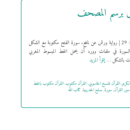
ش برسم المصحف
[سُورَةُ الفتح] فهرس السور | سورة الفتح مدنية | ترتيبها: 48 | عدد آياتها: 29 | رواية ورش عن نافع. سورة الفتح مكتوبة مع الشكل
السورة في ملفات وورد أن يحمل الخط المبسوط المغربي
إقرأ المزيد
لكريم
,
القرآن للنسخ الحاسوبي
,
القرآن مكتوب
,
القرآن مكتوب بالخط
سور القرآن
,
سورة
,
صلح الحديبية
,
كتاب الله