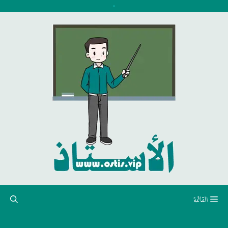
نتقل
لى
لمحتوى
القائمة