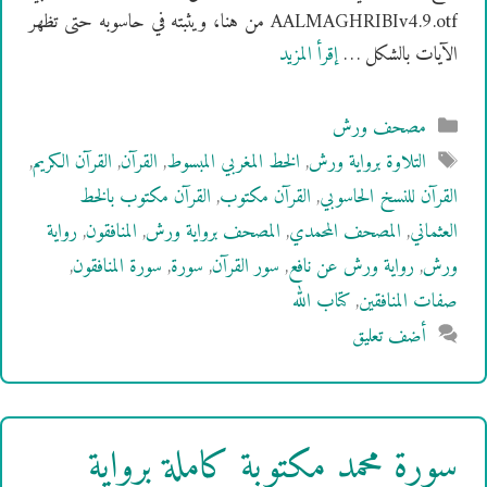
AALMAGHRIBIv4.9.otf من هنا، ويثبته في حاسوبه حتى تظهر
الآيات بالشكل …
إقرأ المزيد
التصنيفات
مصحف ورش
الوسوم
التلاوة برواية ورش
,
الخط المغربي المبسوط
,
القرآن
,
القرآن الكريم
,
القرآن للنسخ الحاسوبي
,
القرآن مكتوب
,
القرآن مكتوب بالخط
العثماني
,
المصحف المحمدي
,
المصحف برواية ورش
,
المنافقون
,
رواية
ورش
,
رواية ورش عن نافع
,
سور القرآن
,
سورة
,
سورة المنافقون
,
صفات المنافقين
,
كتاب الله
أضف تعليق
سورة محمد مكتوبة كاملة برواية