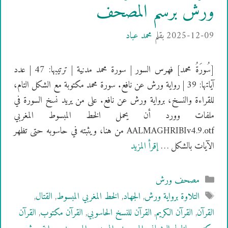
ورش برسم المصحف
2025-12-09
بقلم
محمد عباد
[سُورَةُ محمد] فهرس السور | سورة محمد مدنية | ترتيبها: 47 | عدد
آياتها: 39 | رواية ورش عن نافع. سورة محمد مكتوبة مع الشكل التام،
للقراءة والنسخ، برواية ورش عن نافع. على من يريد نسخ السورة في
ملفات وورد أن يحمل الخط المبسوط المغربي
AALMAGHRIBIv4.9.otf من هنا، ويثبته في حاسوبه حتى تظهر
الآيات بالشكل …
إقرأ المزيد
التصنيفات
مصحف ورش
الوسوم
التلاوة برواية ورش
,
الجهاد
,
الخط المغربي المبسوط
,
القتال
,
القرآن
,
القرآن الكريم
,
القرآن للنسخ الحاسوبي
,
القرآن مكتوب
,
القرآن