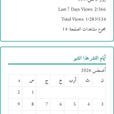
Last 7 Days Views:
2٬366
Total Views:
1٬283٬534
مجموع مشاهدات الصفحة:
14
أيام النشر هذا الشهر
أغسطس 2026
ن
ث
أرب
خ
ج
س
د
2
1
9
8
7
6
5
4
3