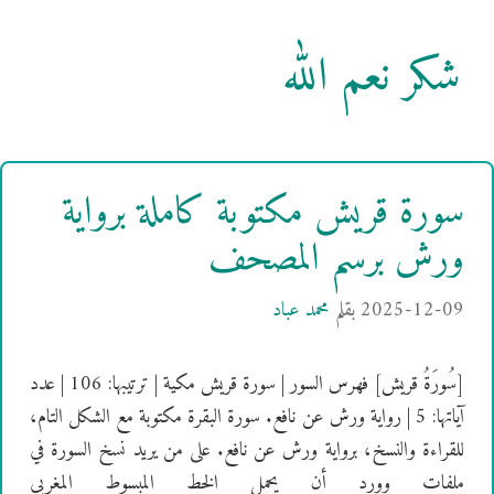
شكر نعم الله
سورة قريش مكتوبة كاملة برواية
ورش برسم المصحف
2025-12-09
بقلم
محمد عباد
[سُورَةُ قريش] فهرس السور | سورة قريش مكية | ترتيبها: 106 | عدد
آياتها: 5 | رواية ورش عن نافع. سورة البقرة مكتوبة مع الشكل التام،
للقراءة والنسخ، برواية ورش عن نافع. على من يريد نسخ السورة في
ملفات وورد أن يحمل الخط المبسوط المغربي