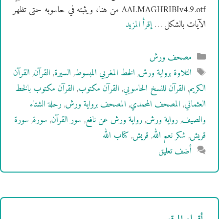
AALMAGHRIBIv4.9.otf من هنا، ويثبته في حاسوبه حتى تظهر
الآيات بالشكل …
إقرأ المزيد
التصنيفات
مصحف ورش
الوسوم
التلاوة برواية ورش
,
الخط المغربي المبسوط
,
السيرة
,
القرآن
,
القرآن
الكريم
,
القرآن للنسخ الحاسوبي
,
القرآن مكتوب
,
القرآن مكتوب بالخط
العثماني
,
المصحف المحمدي
,
المصحف برواية ورش
,
رحلة الشتاء
والصيف
,
رواية ورش
,
رواية ورش عن نافع
,
سور القرآن
,
سورة
,
سورة
قريش
,
شكر نعم الله
,
قريش
,
كتاب الله
أضف تعليق