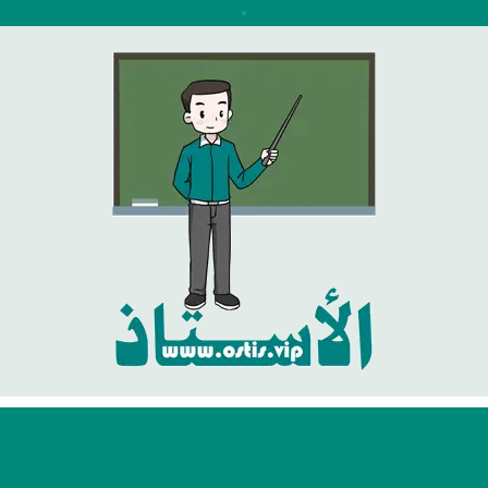
نتقل
لى
لمحتوى