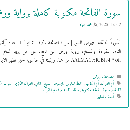
سورة الفاتحة مكتوبة كاملة برواية 
2025-12-09
بقلم
محمد عباد
التام، للقراءة والنسخ، برواية ورش عن نافع. على من يريد نسخ 
AALMAGHRIBIv4.9.otf من هنا، ويثبته في حاسوبه حتى تظهر الآيات بالشكل …
التصنيفات
مصحف ورش
الوسوم
أم القرآن
,
أم الكتاب
,
الخط المغربي المبسوط
,
السبع المثاني
,
القرآن الكريم
,
القرآن م
الفاتحة
,
سورة الفاتحة مكتوبة
,
شفاء القلوب
,
نسخ القرآن
أضف تعليق