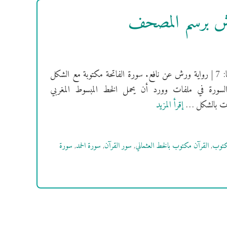
ورش برسم المصحف
[سُورَةُ الفاتحة] فهرس السور | سورة الفاتحة مكية | ترتيبها: 1 | عدد آياتها: 7 | رواية ورش عن نافع. سورة الفاتحة مكتوبة مع الشكل
السورة في ملفات وورد أن يحمل الخط المبسوط المغربي
إقرأ المزيد
كتوب
,
القرآن مكتوب بالخط العثماني
,
سور القرآن
,
سورة الحمد
,
سورة