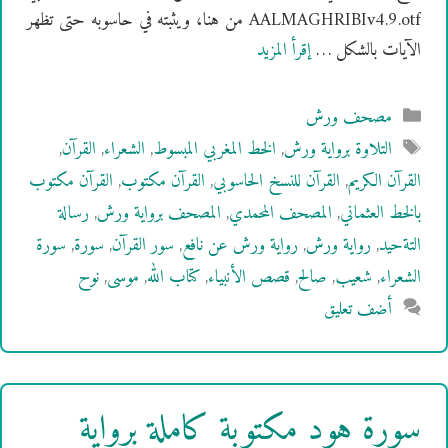
AALMAGHRIBIv4.9.otf من هنا، ويثبته في حاسوبه حتى تظهر
الآيات بالشكل …
إقرأ المزيد
التصنيفات
مصحف ورش
الوسوم
التلاوة برواية ورش
,
الخط المغربي المبسوط
,
الشعراء
,
القرآن
,
القرآن الكريم
,
القرآن للنسخ الحاسوبي
,
القرآن مكتوب
,
القرآن مكتوب
بالخط العثماني
,
المصحف المحمدي
,
المصحف برواية ورش
,
رسالة
التةحيد
,
رواية ورش
,
رواية ورش عن نافع
,
سور القرآن
,
سورة
,
سورة
الشعراء
,
شعيب
,
صالح
,
قصص الأنبياء
,
كتاب الله
,
موسى
,
نوح
أضف تعليق
سورة هود مكتوبة كاملة برواية