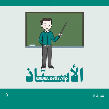
نتقل
لى
لمحتوى
القائمة