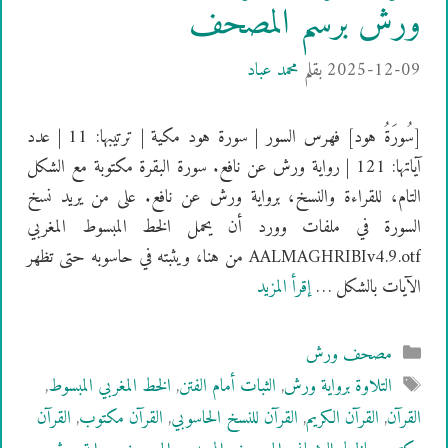
ورش برسم المصحف
2025-12-09
بقلم
محمد عباد
[سُورَةُ هود] فهرس السور | سورة هود مكية | ترتيبها: 11 | عدد
آياتها: 121 | رواية ورش عن نافع. سورة البقرة مكتوبة مع الشكل
التام، للقراءة والنسخ، برواية ورش عن نافع. على من يريد نسخ
السورة في ملفات وورد أن يحمل الخط المبسوط المغربي
AALMAGHRIBIv4.9.otf من هنا، ويثبته في حاسوبه حتى تظهر
الآيات بالشكل …
إقرأ المزيد
التصنيفات
مصحف ورش
الوسوم
التلاوة برواية ورش
,
الثبات أمام الفتن
,
الخط المغربي المبسوط
,
القرآن
,
القرآن الكريم
,
القرآن للنسخ الحاسوبي
,
القرآن مكتوب
,
القرآن