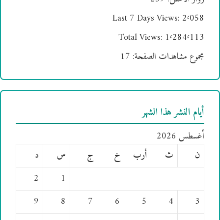
Last 7 Days Views:
2٬058
Total Views:
1٬284٬113
مجموع مشاهدات الصفحة:
17
أيام النشر هذا الشهر
أغسطس 2026
ن
ث
أرب
خ
ج
س
د
2
1
9
8
7
6
5
4
3