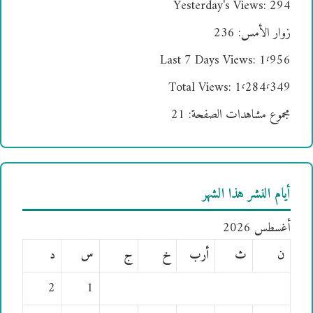
Yesterday's Views:
294
زوار الأمس:
236
Last 7 Days Views:
1٬956
Total Views:
1٬284٬349
مجموع مشاهدات الصفحة:
21
أيام النشر هذا الشهر
أغسطس 2026
ن
ث
أرب
خ
ج
س
د
2
1