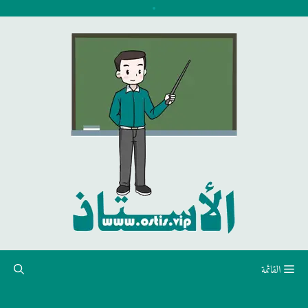
نتقل
لى
لمحتوى
القائمة