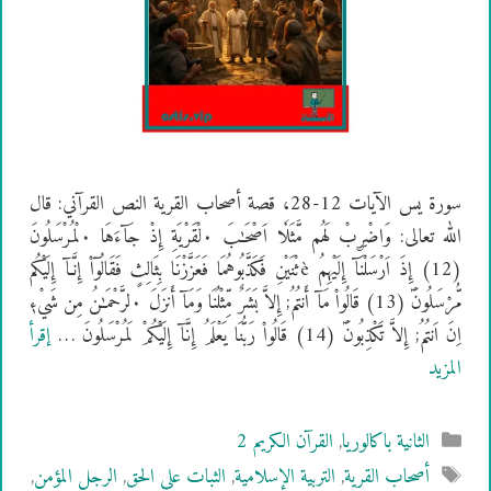
سورة يس الآيات 12-28، قصة أصحاب القرية النص القرآني: قال
الله تعالى: وَاضْرۣبْ لَهُم مَّثَلٗا اَصْحَـٰبَ ۰لْقَرْيَةِ إِذْ جَآءَهَا ۰لْمُرْسَلُونَ
(12) إِذَ اَرْسَلْنَآ إِلَيْهِمُ èثْنَيْنِ فَكَذَّبُوهُمَا فَعَزَّزْنَا بِثَالِثٍ فَقَالُوٓاْ إِنَّـآ إِلَيْكُم
مُّرْسَلُونَؐ (13) قَالُواْ مَآ أَنتُمُ; إِلاَّ بَشَرٌ مِّثْلُنَا وَمَآ أَنزَلَ ۰لرَّحْمَـٰنُ مِن شَيْءٖ
اِنَ اَنتُمُ; إِلاَّ تَكْذِبُونَؐ (14) قَالُواْ رَبُّنَا يَعْلَمُ إِنَّآ إِلَيْكُمْ لَمُرْسَلُونَ …
إقرأ
المزيد
التصنيفات
الثانية باكالوريا
,
القرآن الكريم 2
الوسوم
أصحاب القرية
,
التربية الإسلامية
,
الثبات على الحق
,
الرجل المؤمن
,