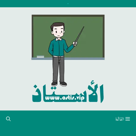
نتقل
لى
لمحتوى
القائمة