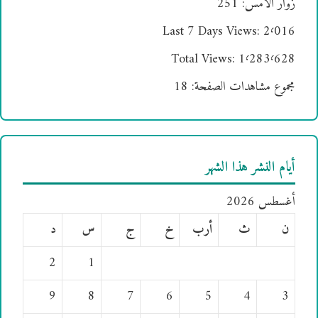
زوار الأمس:
251
Last 7 Days Views:
2٬016
Total Views:
1٬283٬628
مجموع مشاهدات الصفحة:
18
أيام النشر هذا الشهر
أغسطس 2026
ن
ث
أرب
خ
ج
س
د
2
1
9
8
7
6
5
4
3