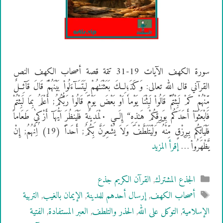
سورة الكهف الآيات 19-31 تتمة قصة أصحاب الكهف النص
القرآني قال الله تعالى: وَكَذَ؛لِــكَ بَعَثْنَـٰهُمْ لِيَتَسَآءَلُواْ بَيْنَهُمْؐ قَالَ قَآئِــلٌ
مِّنْهُمْ كَمْ لَبِثْتُمْؐ قَالُواْ لَبِثْنَا يَوْماٗ اَوْ بَعْضَ يَوْمٍؐ قَالُواْ رَبُّكُمُ; أَعْلَمُ بِمَا لَبِثْتُمْ
فَابْعَثُوٓاْ أَحَدَكُم بِوَرۣقِكُمْ هَـٰذِهِ“ إِلَــي ۰لْمَدِينَةِ فَلْيَنظُرَ اَيُّهَآ أَزْكۭيٰ طَعَاماً
فَلْيَاتِكُم بِـرۣزْقٍ مِّنْهُ وَلْيَتَلَطَّفْؐ وَلاَ يُشْعِرَنَّ بِكُمُ; أَحَداٗؐ (19) اِنَّهُمُ; إِنْ
يَّظْهَرُواْ …
إقرأ المزيد
التصنيفات
الجذع المشترك
,
القرآن الكريم جذع
الوسوم
أصحاب الكهف
,
إرسال أحدهم للمدينة
,
الإيمان بالغيب
,
التربية
الإسلامية
,
التوكل على الله
,
الحذر والتلطف
,
العبر المستفادة
,
الفتية