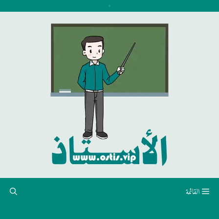
نتقل
لى
لمحتوى
القائمة