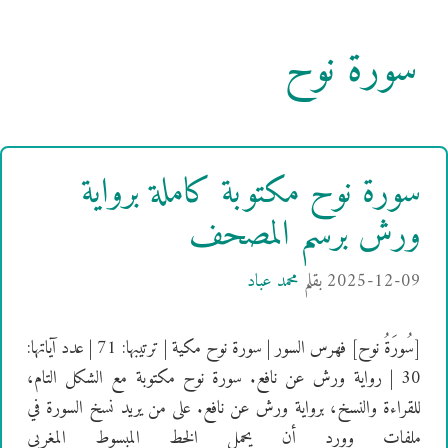
سورة نوح
سورة نوح مكتوبة كاملة برواية
ورش برسم المصحف
2025-12-09
بقلم
محمد عباد
[سُورَةُ نوح] فهرس السور | سورة نوح مكية | ترتيبها: 71 | عدد آياتها:
30 | رواية ورش عن نافع. سورة نوح مكتوبة مع الشكل التام،
للقراءة والنسخ، برواية ورش عن نافع. على من يريد نسخ السورة في
ملفات وورد أن يحمل الخط المبسوط المغربي