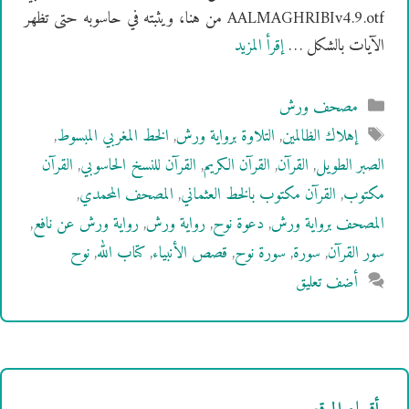
AALMAGHRIBIv4.9.otf من هنا، ويثبته في حاسوبه حتى تظهر
الآيات بالشكل …
إقرأ المزيد
التصنيفات
مصحف ورش
الوسوم
إهلاك الظالمين
,
التلاوة برواية ورش
,
الخط المغربي المبسوط
,
الصبر الطويل
,
القرآن
,
القرآن الكريم
,
القرآن للنسخ الحاسوبي
,
القرآن
مكتوب
,
القرآن مكتوب بالخط العثماني
,
المصحف المحمدي
,
المصحف برواية ورش
,
دعوة نوح
,
رواية ورش
,
رواية ورش عن نافع
,
سور القرآن
,
سورة
,
سورة نوح
,
قصص الأنبياء
,
كتاب الله
,
نوح
أضف تعليق