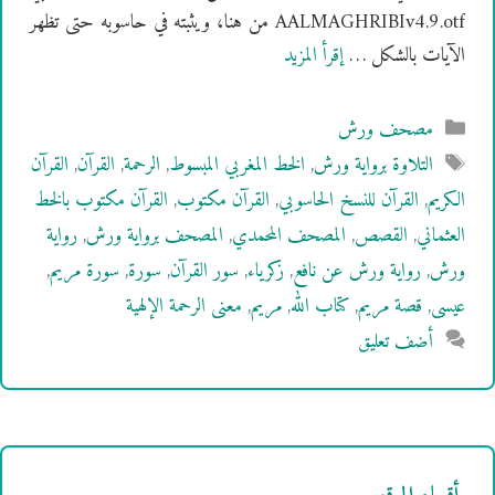
AALMAGHRIBIv4.9.otf من هنا، ويثبته في حاسوبه حتى تظهر
الآيات بالشكل …
إقرأ المزيد
التصنيفات
مصحف ورش
الوسوم
التلاوة برواية ورش
,
الخط المغربي المبسوط
,
الرحمة
,
القرآن
,
القرآن
الكريم
,
القرآن للنسخ الحاسوبي
,
القرآن مكتوب
,
القرآن مكتوب بالخط
العثماني
,
القصص
,
المصحف المحمدي
,
المصحف برواية ورش
,
رواية
ورش
,
رواية ورش عن نافع
,
زكرياء
,
سور القرآن
,
سورة
,
سورة مريم
,
عيسى
,
قصة مريم
,
كتاب الله
,
مريم
,
معنى الرحمة الإلهية
أضف تعليق