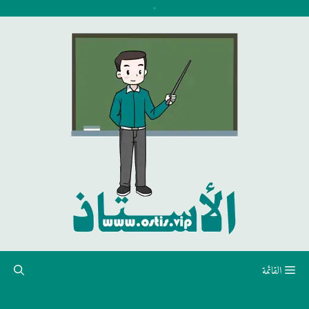
نتقل
لى
لمحتوى
القائمة