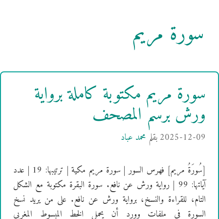
سورة مريم
سورة مريم مكتوبة كاملة برواية
ورش برسم المصحف
2025-12-09
بقلم
محمد عباد
[سُورَةُ مريم] فهرس السور | سورة مريم مكية | ترتيبها: 19 | عدد
آياتها: 99 | رواية ورش عن نافع. سورة البقرة مكتوبة مع الشكل
التام، للقراءة والنسخ، برواية ورش عن نافع. على من يريد نسخ
السورة في ملفات وورد أن يحمل الخط المبسوط المغربي