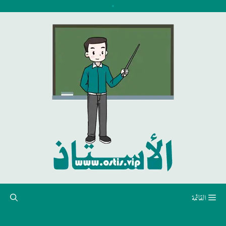
نتقل
لى
لمحتوى
القائمة