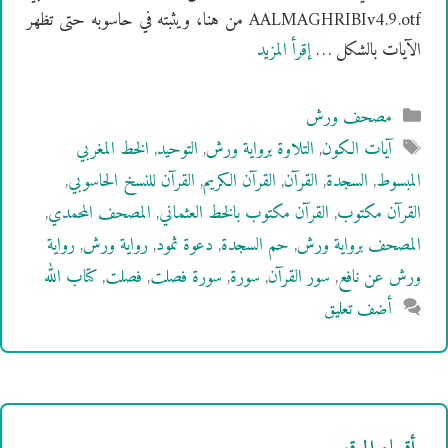
AALMAGHRIBIv4.9.otf من هنا، ويثبته في حاسوبه حتى تظهر
الآيات بالشكل …
إقرأ المزيد
التصنيفات
مصحف ورش
الوسوم
آيات الكون
,
التلاوة برواية ورش
,
التوحيد
,
الخط المغربي
المبسوط
,
السجدة
,
القرآن
,
القرآن الكريم
,
القرآن للنسخ الحاسوبي
,
القرآن مكتوب
,
القرآن مكتوب بالخط العثماني
,
المصحف المحمدي
,
المصحف برواية ورش
,
حم السجدة
,
دعوة ثمود
,
رواية ورش
,
رواية
ورش عن نافع
,
سور القرآن
,
سورة
,
سورة فصلت
,
فصلت
,
كتاب الله
أضف تعليق