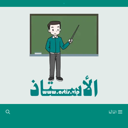
نتقل
لى
لمحتوى
القائمة