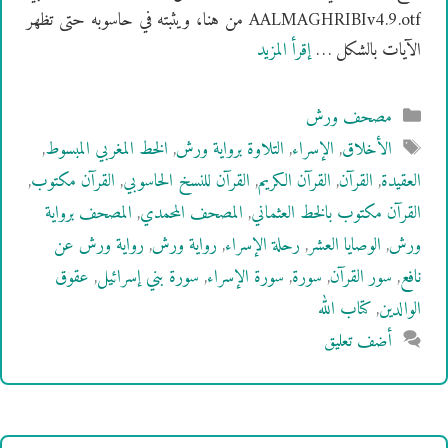
AALMAGHRIBIv4.9.otf من هنا، ويثبته في حاسوبه حتى تظهر
الآيات بالشكل …
إقرأ المزيد
التصنيفات
مصحف ورش
الوسوم
الأخلاق
,
الإسراء
,
التلاوة برواية ورش
,
الخط المغربي المبسوط
,
العقيدة
,
القرآن
,
القرآن الكريم
,
القرآن للنسخ الحاسوبي
,
القرآن مكتوب
,
القرآن مكتوب بالخط العثماني
,
المصحف المحمدي
,
المصحف برواية
ورش
,
الوصايا العشر
,
رحلة الإسراء
,
رواية ورش
,
رواية ورش عن
نافع
,
سور القرآن
,
سورة
,
سورة الإسراء
,
سورة بني إسرائيل
,
عقوق
الوالدين
,
كتاب الله
أضف تعليق