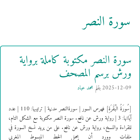
سورة النصر
سورة النصر مكتوبة كاملة برواية
ورش برسم المصحف
2025-12-09
بقلم
محمد عباد
[سُورَةُ الْبَقَرَةِ] فهرس السور | سورةالنصر مدنية | ترتيبها: 110 | عدد
آياتها: 3 | رواية ورش عن نافع. سورة النصر مكتوبة مع الشكل التام،
للقراءة والنسخ، برواية ورش عن نافع. على من يريد نسخ السورة في
ملفات وورد أن يحمل الخط المبسوط المغربي