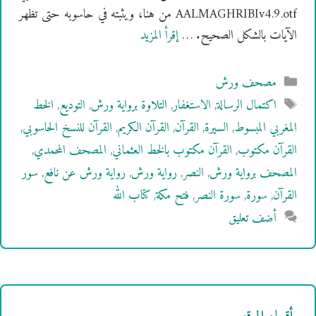
AALMAGHRIBIv4.9.otf من هنا، ويثبته في حاسوبه حتى تظهر
الآيات بالشكل الصحيح. …
إقرأ المزيد
التصنيفات
مصحف ورش
الوسوم
اكتمال الرسالة
,
الاستغفار
,
التلاوة برواية ورش
,
التوديع
,
الخط
المغربي المبسوط
,
السيرة
,
القرآن
,
القرآن الكريم
,
القرآن للنسخ الحاسوبي
,
القرآن مكتوب
,
القرآن مكتوب بالخط العثماني
,
المصحف المحمدي
,
المصحف برواية ورش
,
النصر
,
رواية ورش
,
رواية ورش عن نافع
,
سور
القرآن
,
سورة
,
سورة النصر
,
فتح مكة
,
كتاب الله
أضف تعليق