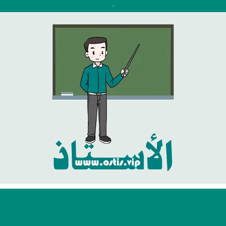
نتقل
لى
لمحتوى