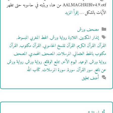
AALMAGHRIBIv4.9.otf من هنا، ويثبته في حاسوبه حتى تظهر
الآيات بالشكل …
إقرأ المزيد
التصنيفات
مصحف ورش
الوسوم
إنذار المكذبين
,
التلاوة برواية ورش
,
الخط المغربي المبسوط
,
القرآن
,
القرآن الكريم
,
القرآن للنسخ الحاسوبي
,
القرآن مكتوب
,
القرآن
مكتوب بالخط العثماني
,
المرسلات
,
المصحف المحمدي
,
المصحف
برواية ورش
,
الوعيد
,
اليوم الآخر
,
تتابع الوقائع
,
رواية ورش
,
رواية ورش
عن نافع
,
سور القرآن
,
سورة
,
سورة المرسلات
,
كتاب الله
أضف تعليق