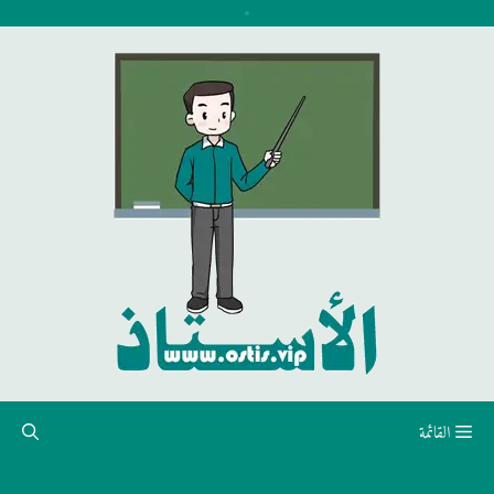
نتقل
لى
لمحتوى
القائمة