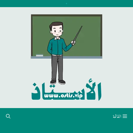
نتقل
لى
لمحتوى
القائمة