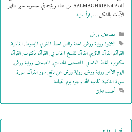
AALMAGHRIBIv4.9.otf من هنا، ويثبته في حاسوبه حتى تظهر
الآيات بالشكل …
إقرأ المزيد
التصنيفات
مصحف ورش
الوسوم
التلاوة برواية ورش
,
الجنة والنار
,
الخط المغربي المبسوط
,
الغاشية
,
القرآن
,
القرآن الكريم
,
القرآن للنسخ الحاسوبي
,
القرآن مكتوب
,
القرآن
مكتوب بالخط العثماني
,
المصحف المحمدي
,
المصحف برواية ورش
,
اليوم الآخر
,
رواية ورش
,
رواية ورش عن نافع
,
سور القرآن
,
سورة
,
سورة الغاشية
,
كتاب الله
,
وجوه يوم القيامة
أضف تعليق