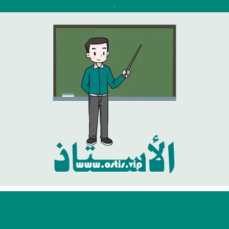
نتقل
لى
لمحتوى